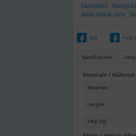
Familiebåd
Klargjort 
Salon med U- sofa
St
Del
Følg 
Specifikationer
Udsty
Materiale / Målestok
Materiale
Længde
Vægt (kg)
Motor / teknisk info