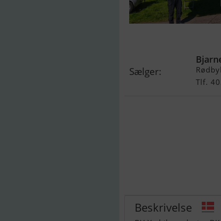
Scand 29 Balt
Bjarn
Rødby
Sælger:
Tlf. 
Beskrivelse