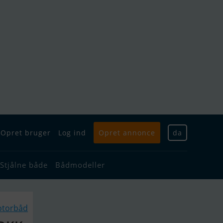
Opret bruger
Log ind
Opret annonce
da
Stjålne både
Bådmodeller
otorbåd