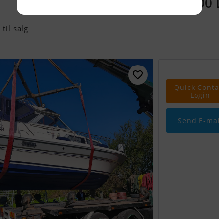
289.000
til salg
Quick Conta
Login
Send E-mai