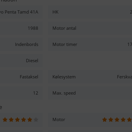
vo Penta Tamd 41A
HK
1988
Motor antal
Indenbords
Motor timer
1
Diesel
Fastaksel
Kølesystem
Ferskv
12
Max. speed
e
Motor