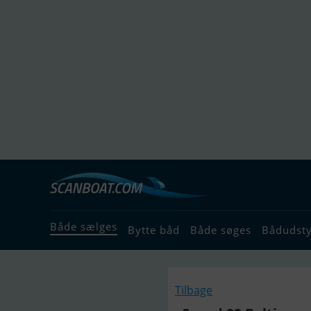
Både sælges
Bytte båd
Både søges
Bådudst
Tilbage