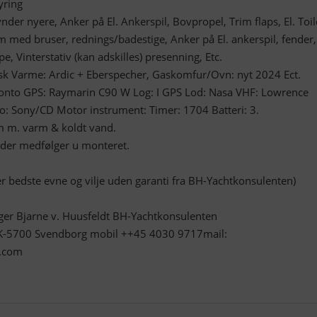
yring
der nyere, Anker på El. Ankerspil, Bovpropel, Trim flaps, El. Toil
 med bruser, rednings/badestige, Anker på El. ankerspil, fender,
, Vinterstativ (kan adskilles) presenning, Etc.
risk Varme: Ardic + Eberspecher, Gaskomfur/Ovn: nyt 2024 Ect.
onto GPS: Raymarin C90 W Log: I GPS Lod: Nasa VHF: Lowrence
o: Sony/CD Motor instrument: Timer: 1704 Batteri: 3.
m m. varm & koldt vand.
avider medfølger u monteret.
ter bedste evne og vilje uden garanti fra BH-Yachtkonsulenten)
ger Bjarne v. Huusfeldt BH-Yachtkonsulenten
K-5700 Svendborg mobil ++45 4030 9717mail:
l.com