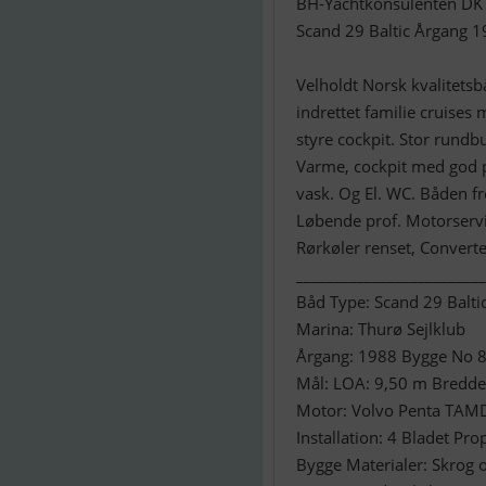
BH-Yachtkonsulenten DK
Scand 29 Baltic Årgang 
Velholdt Norsk kvalitetsb
indrettet familie cruises
styre cockpit. Stor rund
Varme, cockpit med god p
vask. Og El. WC. Båden fr
Løbende prof. Motorservi
Rørkøler renset, Converter
_________________________
Båd Type: Scand 29 Balti
Marina: Thurø Sejlklub
Årgang: 1988 Bygge No 
Mål: LOA: 9,50 m Bredde
Motor: Volvo Penta TAMD
Installation: 4 Bladet Pr
Bygge Materialer: Skrog o