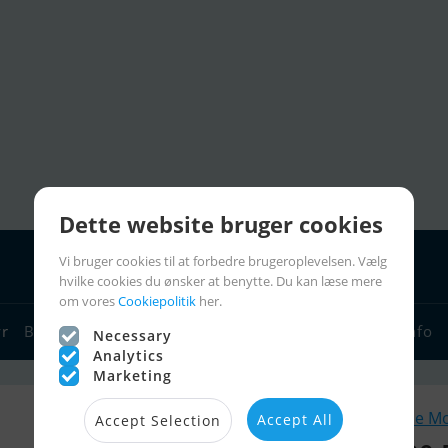
Dette website bruger cookies
Vi bruger cookies til at forbedre brugeroplevelsen. Vælg
hvilke cookies du ønsker at benytte. Du kan læse mere
om vores
Cookiepolitik
her.
yr
Bådforhandlere
Sejlerlinks
Bådcharter
Sejlerinfo
Necessary
Analytics
Marketing
Lignende M
Accept All
Accept Selection