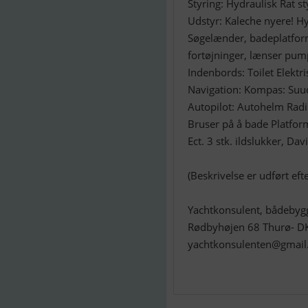
Styring: Hydraulisk Rat st
Udstyr: Kaleche nyere! Hyn
Søgelænder, badeplatform
fortøjninger, lænser pumpe
Indenbords: Toilet Elekt
Navigation: Kompas: Suu
Autopilot: Autohelm Radi
Bruser på å bade Platfor
Ect. 3 stk. ildslukker, D
(Beskrivelse er udført ef
Yachtkonsulent, bådebyg
Rødbyhøjen 68 Thurø- D
yachtkonsulenten@gmai