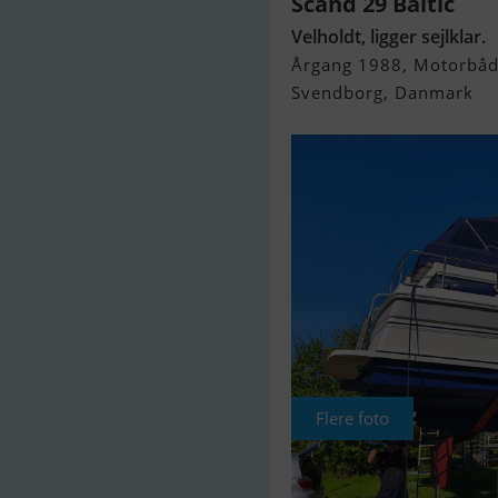
Scand 29 Baltic
Velholdt, ligger sejlklar.
Årgang 1988, Motorbåd 
Svendborg, Danmark
Flere foto