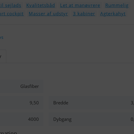
til sejlads
Kvalitetsbåd
Let at manøvrere
Rummelig
ort cockpit
Masser af udstyr
3 kabiner
Agterkahyt
os
r
Glasfiber
9,50
Bredde
3
4000
Dybgang
0
rmation