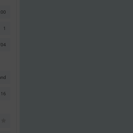
200
1
704
and
16