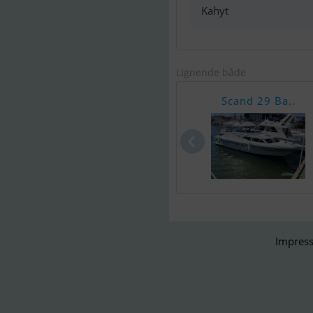
Kahyt
Lignende både
Scand 29 Ba..
Impress