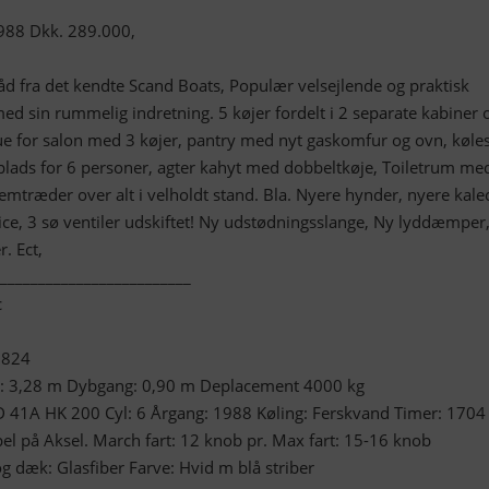
1988 Dkk. 289.000,
åd fra det kendte Scand Boats, Populær velsejlende og praktisk
 med sin rummelig indretning. 5 køjer fordelt i 2 separate kabiner 
bue for salon med 3 køjer, pantry med nyt gaskomfur og ovn, køle
lads for 6 personer, agter kahyt med dobbeltkøje, Toiletrum me
emtræder over alt i velholdt stand. Bla. Nyere hynder, nyere kale
ce, 3 sø ventiler udskiftet! Ny udstødningsslange, Ny lyddæmper
. Ect,
_________________________
c
8824
: 3,28 m Dybgang: 0,90 m Deplacement 4000 kg
 41A HK 200 Cyl: 6 Årgang: 1988 Køling: Ferskvand Timer: 1704
opel på Aksel. March fart: 12 knob pr. Max fart: 15-16 knob
g dæk: Glasfiber Farve: Hvid m blå striber