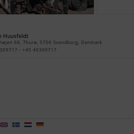
ic
e Huusfeldt
højen 68, Thurø, 5700 Svendborg, Danmark
40309717 - +45 40309717