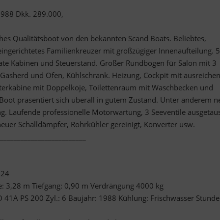
1988 Dkk. 289.000,
hes Qualitätsboot von den bekannten Scand Boats. Beliebtes,
ingerichtetes Familienkreuzer mit großzügiger Innenaufteilung. 5
arate Kabinen und Steuerstand. Großer Rundbogen für Salon mit 3
Gasherd und Ofen, Kühlschrank. Heizung, Cockpit mit ausreiche
hterkabine mit Doppelkoje, Toilettenraum mit Waschbecken und
s Boot präsentiert sich überall in gutem Zustand. Unter anderem 
ng. Laufende professionelle Motorwartung, 3 Seeventile ausgetaus
euer Schalldämpfer, Rohrkühler gereinigt, Konverter usw.
_________________________
824
e: 3,28 m Tiefgang: 0,90 m Verdrängung 4000 kg
 41A PS 200 Zyl.: 6 Baujahr: 1988 Kühlung: Frischwasser Stunde