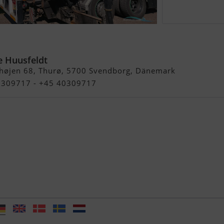
ic
e Huusfeldt
højen 68, Thurø, 5700 Svendborg, Dänemark
40309717 - +45 40309717