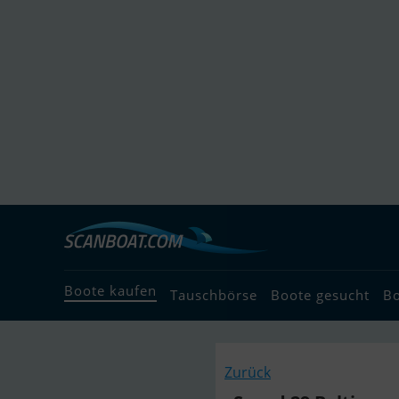
Boote kaufen
Tauschbörse
Boote gesucht
B
Zurück