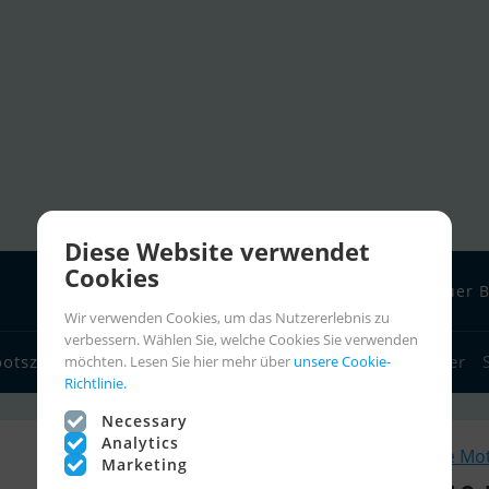
Diese Website verwendet
Cookies
Neuer B
Wir verwenden Cookies, um das Nutzererlebnis zu
verbessern. Wählen Sie, welche Cookies Sie verwenden
ootszubehör
Bootshändler
Seglerlinks
Bootscharter
möchten. Lesen Sie hier mehr über
unsere Cookie-
Richtlinie.
Necessary
Analytics
Ähnliche Mo
Marketing