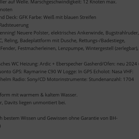
peller auf Welle. Marschgeschwindigkeit: 12 Knoten max.
Knoten
d Deck: GFK Farbe: Weiß mit blauen Streifen
 Radsteuerung
enning! Neuere Polster, elektrisches Ankerwinde, Bugstrahlruder,
C, Reling, Badeplattform mit Dusche, Rettungs-/Badestiege,
 Fender, Festmacherleinen, Lenzpumpe, Wintergestell (zerlegbar),
isches WC Heizung: Ardic + Eberspecher Gasherd/Ofen: neu 2024
uonto GPS: Raymarine C90 W Logge: In GPS Echolot: Nasa VHF:
ohelm Radio: Sony/CD Motorinstrumente: Stundenanzahl: 1704
tform mit warmem & kaltem Wasser.
, Davits liegen unmontiert bei.
h bestem Wissen und Gewissen ohne Garantie von BH-
)