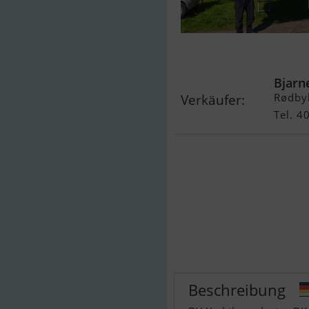
Scand 29 Balt
Bjarn
Rødby
Verkäufer:
Tel. 
Beschreibung