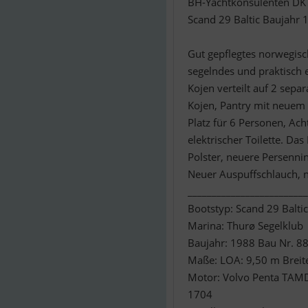
BH-Yachtkonsulenten DK
Scand 29 Baltic Baujahr 
Gut gepflegtes norwegisc
segelndes und praktisch e
Kojen verteilt auf 2 sep
Kojen, Pantry mit neuem 
Platz für 6 Personen, Ac
elektrischer Toilette. Da
Polster, neuere Persenni
Neuer Auspuffschlauch, n
_________________________
Bootstyp: Scand 29 Baltic
Marina: Thurø Segelklub
Baujahr: 1988 Bau Nr. 8
Maße: LOA: 9,50 m Breit
Motor: Volvo Penta TAMD
1704