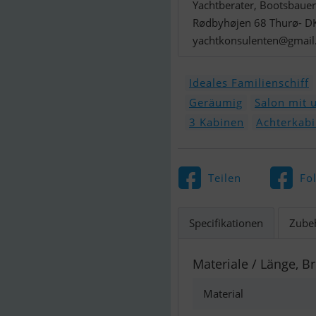
Yachtberater, Bootsbauer
Rødbyhøjen 68 Thurø- D
yachtkonsulenten@gmai
Ideales Familienschiff
Geräumig
Salon mit 
3 Kabinen
Achterkab
Teilen
Fo
Specifikationen
Zube
Materiale / Länge, Br
Material