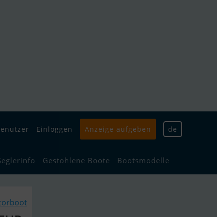
enutzer
Einloggen
Anzeige aufgeben
de
Seglerinfo
Gestohlene Boote
Bootsmodelle
torboot