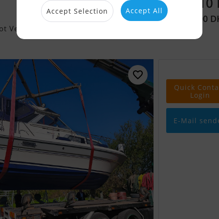
38.710
Accept All
Accept Selection
(289.000 D
ot Verkaufen
Quick Conta
Login
E-Mail send