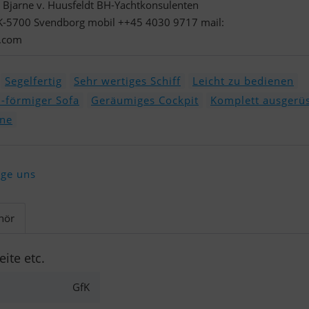
 Bjarne v. Huusfeldt BH-Yachtkonsulenten
K-5700 Svendborg mobil ++45 4030 9717 mail:
l.com
Segelfertig
Sehr wertiges Schiff
Leicht zu bedienen
u-förmiger Sofa
Geräumiges Cockpit
Komplett ausgerüs
ine
lge uns
hör
eite etc.
GfK