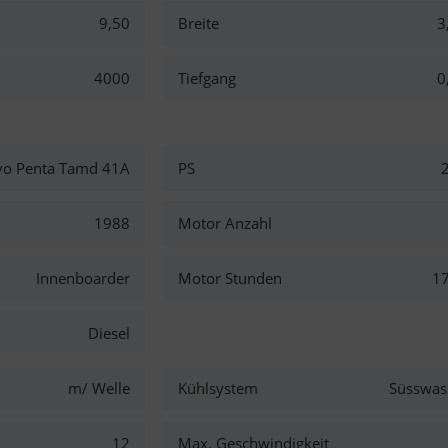
9,50
Breite
3
4000
Tiefgang
0
vo Penta Tamd 41A
PS
1988
Motor Anzahl
Innenboarder
Motor Stunden
1
Diesel
m/ Welle
Kühlsystem
Süsswas
12
Max. Geschwindigkeit