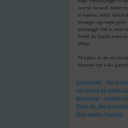
valg i fremstillingen til v
svensk farvand. Båden ha
er køkken, toilet, køleska
bevæger sig meget godt i
planlægge. Det er nemt a
finder du blandt andet a
tilføje.
På båden er der en Hond
Motoren har 4 års garanti
Familiebåd
Giv et bu
Lyn hurtig og stabil cr
Rummelig
Smukke lin
Plads for den store fam
Skal sælges, hurtigst