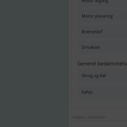
Motor årgang
Motor placering
Brændstof
Drivaksel
Generel bedømmels
Skrog og Køl
Kahyt
Sælgers annoncer