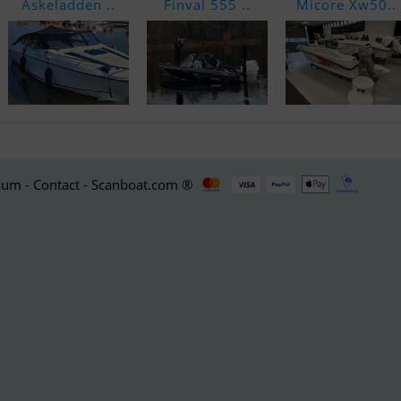
Askeladden ..
Finval 555 ..
Micore Xw50..
um - Contact - Scanboat.com ®