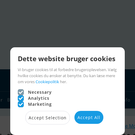
Dette website bruger cookies
Vi bruger cookies til at forbedre brugeroplevelsen. Vælg
hvilke cookies du ønsker at benytte. Du kan læse mere
om vores
Cookiepolitik
her.
Necessary
Analytics
yr
Bådforhandlere
Sejlerlinks
Bådcharter
Sejlerinfo
Marketing
Accept All
Accept Selection
Lignende M