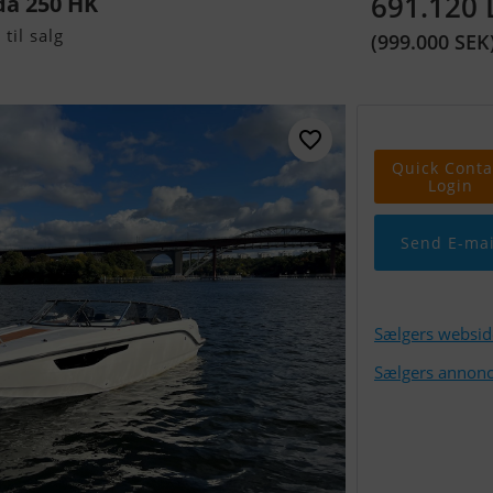
691.120
da 250 HK
til salg
(999.000 SEK
Quick Conta
Login
Send E-mai
Sælgers websid
Sælgers annonc