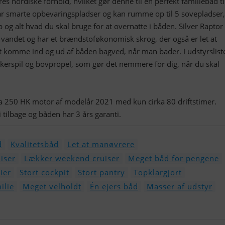
ores nordiske forhold, hvilket gør denne til en perfekt familiebåd ti
r smarte opbevaringspladser og kan rumme op til 5 sovepladser,
b og alt hvad du skal bruge for at overnatte i båden. Silver Raptor
 vandet og har et brændstoføkonomisk skrog, der også er let at
t komme ind og ud af båden bagved, når man bader. I udstyrslist
nkerspil og bovpropel, som gør det nemmere for dig, når du skal
a 250 HK motor af modelår 2021 med kun cirka 80 driftstimer.
 tilbage og båden har 3 års garanti.
d
Kvalitetsbåd
Let at manøvrere
uiser
Lækker weekend cruiser
Meget båd for pengene
ier
Stort cockpit
Stort pantry
Topklargjort
ilie
Meget velholdt
Én ejers båd
Masser af udstyr