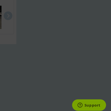
Uttern S65
Finnmaster ..
Yamarin 60 .