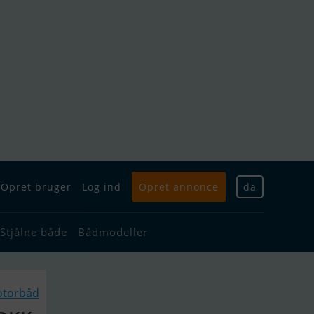
Opret bruger
Log ind
Opret annonce
da
Stjålne både
Bådmodeller
otorbåd