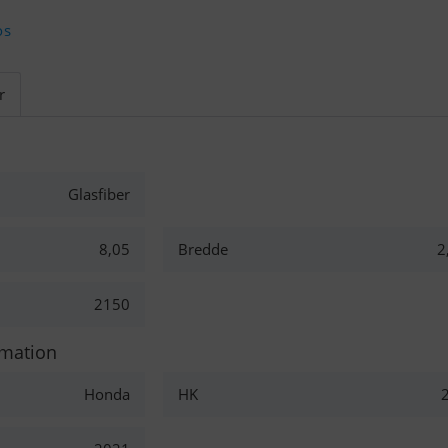
os
r
Glasfiber
8,05
Bredde
2
2150
rmation
Honda
HK