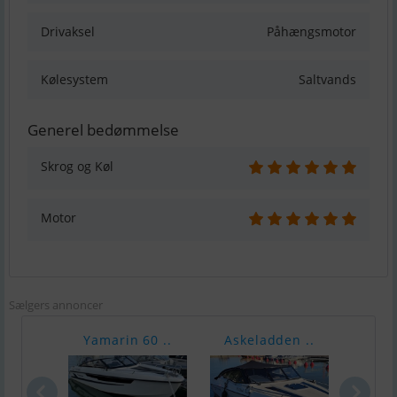
Drivaksel
Påhængsmotor
Kølesystem
Saltvands
Generel bedømmelse
Skrog og Køl
Motor
Sælgers annoncer
Yamarin 60 ..
Askeladden ..
Finv