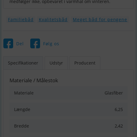
medfølger ikke, opbevaret i varmhal om vinteren.
Familiebåd
Kvalitetsbåd
Meget båd for pengene
Del
Følg os
Specifikationer
Udstyr
Producent
Materiale / Målestok
Materiale
Glasfiber
Længde
6,25
Bredde
2,42