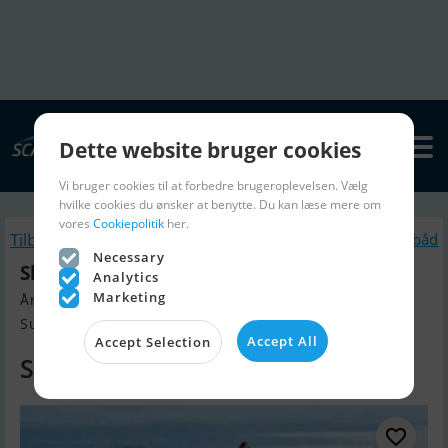
Dette website bruger cookies
Vi bruger cookies til at forbedre brugeroplevelsen. Vælg
hvilke cookies du ønsker at benytte. Du kan læse mere om
vores
Cookiepolitik
her.
Tilbage
Lignende Motorbåd
Necessary
Skræddersy Din Personlige Quicksilver
Analytics
Marketing
Årgang 2025, Motorbåd til salg
Sunds, Danmark
Accept All
Accept Selection
Spørg efter pris