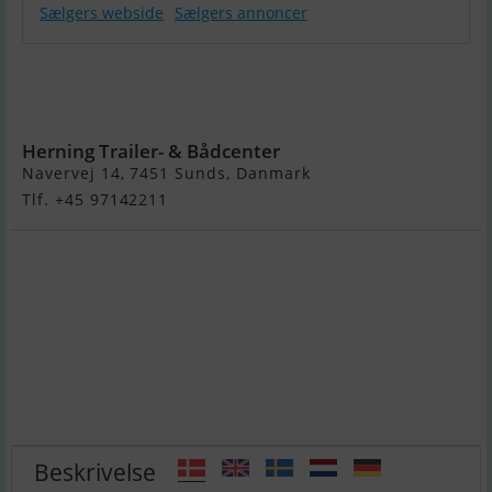
Sælgers webside
Sælgers annoncer
Skræddersy
Din Personlige
Quicksilver
Herning Trailer- & Bådcenter
Navervej 14, 7451 Sunds, Danmark
Tlf. +45 97142211
Beskrivelse