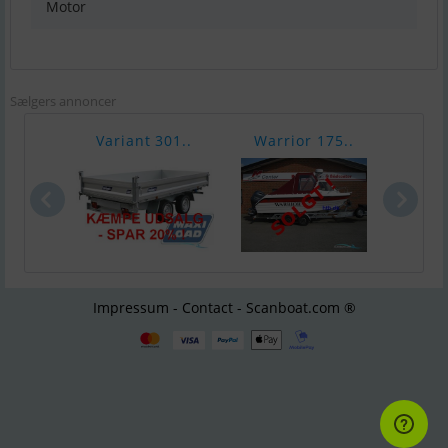
Motor
Sælgers annoncer
Variant 301..
Warrior 175..
Chap
Impressum - Contact - Scanboat.com ®