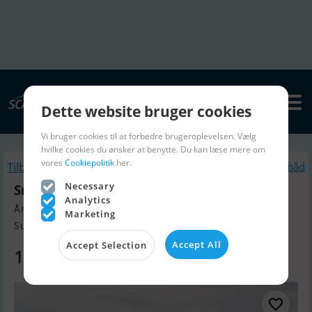
Dette website bruger cookies
Vi bruger cookies til at forbedre brugeroplevelsen. Vælg
hvilke cookies du ønsker at benytte. Du kan læse mere om
vores
Cookiepolitik
her.
Tilbage
Lignende Motorbåd
Necessary
Smartliner Fisher 19
Analytics
Årgang 2025, Motorbåd til salg
Marketing
Sunds, Danmark
Accept All
Accept Selection
176.095 DKK