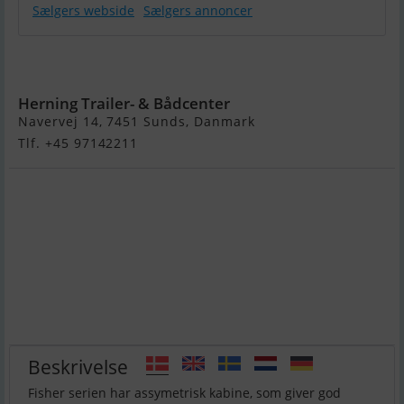
Sælgers webside
Sælgers annoncer
Smartliner
Fisher 19
Herning Trailer- & Bådcenter
Navervej 14, 7451 Sunds, Danmark
Tlf. +45 97142211
Beskrivelse
Fisher serien har assymetrisk kabine, som giver god