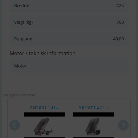
Bredde
2,25
Vægt (kg)
700
Dybgang
40,00
Motor / teknisk information
Motor
Sælgers annoncer
Variant 131..
Variant 271..
Vari