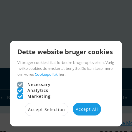
Dette website bruger cookies
Vi bruger cookies til at forbedre brugeroplevelsen. Vælg
hvilke cookies du ønsker at benytte. Du kan læse mere
om vores
Cookiepolitik
her.
Necessary
Analytics
Marketing
yr
Bådforhandlere
Sejlerlinks
Bådcharter
Sejlerinfo
Accept All
Accept Selection
Lignende M