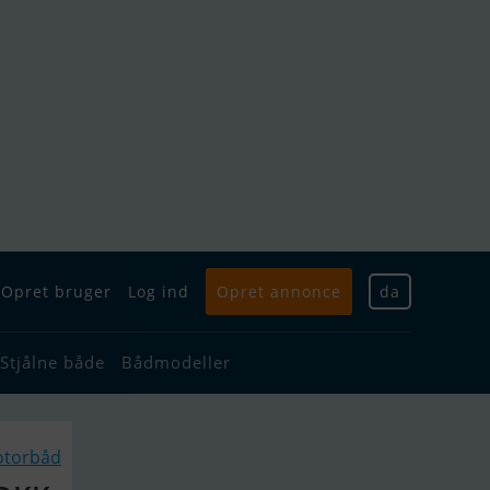
Opret bruger
Log ind
Opret annonce
da
Stjålne både
Bådmodeller
otorbåd