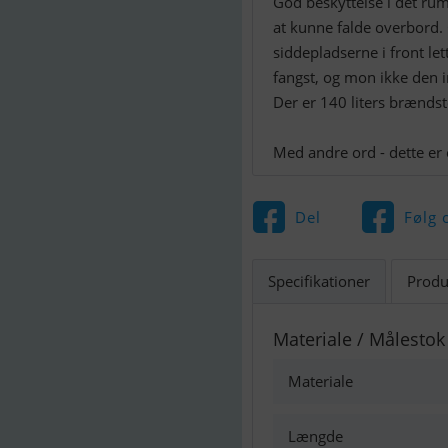
God beskyttelse i det rum
at kunne falde overbord.
siddepladserne i front l
fangst, og mon ikke den i
Der er 140 liters brændst
Med andre ord - dette er 
Del
Følg 
Specifikationer
Produ
Materiale / Målestok
Materiale
Længde