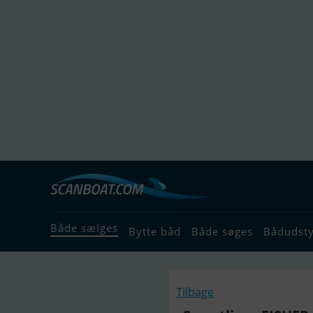
Både sælges
Bytte båd
Både søges
Bådudst
Tilbage