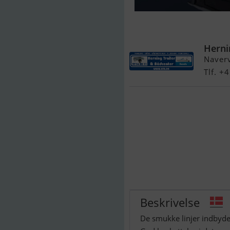
Smartliner FI
Herni
Naver
Tlf. 
Beskrivelse
De smukke linjer indbyder 