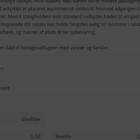
melige cockpit, hvor bådens høje kanter sikrer mindre passagerer
 Cockpittet er placeret asymmetrisk ombord, hvorved adgangen ti
ettes. Med 4 stangholdere som standard indbyder båden til en god
ntegrerede 45l isboks kan holde fangsten kølig til I kommer i lan
oftank, og masser af plads til tør opbevaring.
en båd til heldagsudflugten med venner og familie.
os
cent
Glasfiber
6,50
Bredde
2