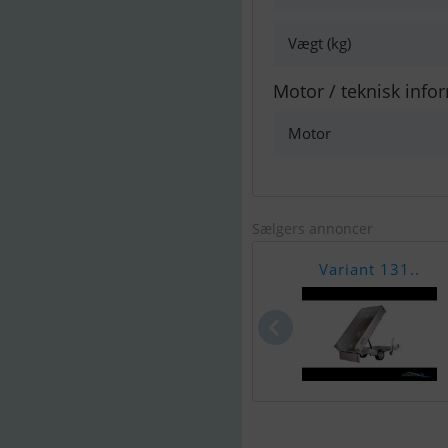
Vægt (kg)
Motor / teknisk info
Motor
Sælgers annoncer
Variant 131..