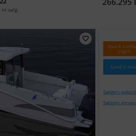
266.295
 22
til salg
Quick Conta
Login
Send E-mai
Sælgers websid
Sælgers annonc