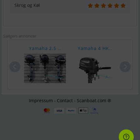
Skrog og Køl
Sælgers annoncer
Yamaha 2.5 ..
Yamaha 4 HK..
Yama
Impressum - Contact - Scanboat.com ®