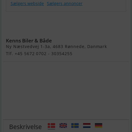
Sælgers webside
Sælgers annoncer
Suncraft 560
BR Black
Edition
Kenns Biler & Både
Ny Næstvedvej 1-3a, 4683 Rønnede, Danmark
Tlf. +45 5672 0702 - 30354255
Beskrivelse