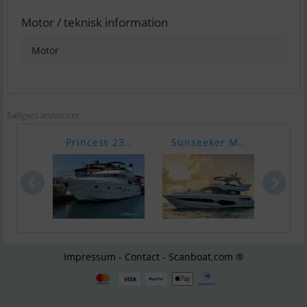
Motor / teknisk information
Motor
Sælgers annoncer
Princess 23..
Sunseeker M..
Suns
Impressum - Contact - Scanboat.com ®