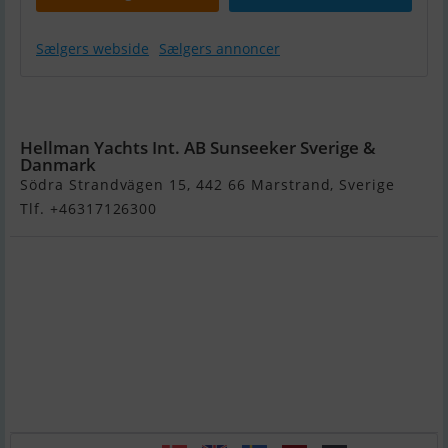
Sælgers webside
Sælgers annoncer
Sunseeker 55
Hellman Yachts Int. AB Sunseeker Sverige &
Danmark
Södra Strandvägen 15, 442 66 Marstrand, Sverige
Tlf. +46317126300