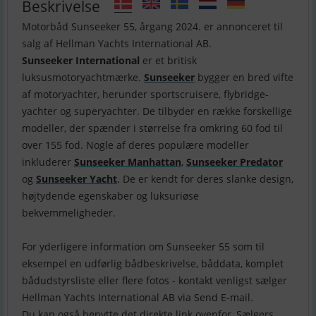
Beskrivelse
Motorbåd Sunseeker 55, årgang 2024. er annonceret til
Sunseeker International
er et britisk
luksusmotoryachtmærke.
Sunseeker
bygger en bred vifte
af motoryachter, herunder sportscruisere, flybridge-
yachter og superyachter. De tilbyder en række forskellige
modeller, der spænder i størrelse fra omkring 60 fod til
over 155 fod. Nogle af deres populære modeller
inkluderer
Sunseeker Manhattan
,
Sunseeker Predator
og
Sunseeker Yacht
. De er kendt for deres slanke design,
højtydende egenskaber og luksuriøse
bekvemmeligheder.
For yderligere information om Sunseeker 55 som til
eksempel en udførlig bådbeskrivelse, båddata, komplet
bådudstyrsliste eller flere fotos - kontakt venligst sælger
Hellman Yachts International AB via Send E-mail.
Du kan også benytte det direkte link ovenfor, Sælgers