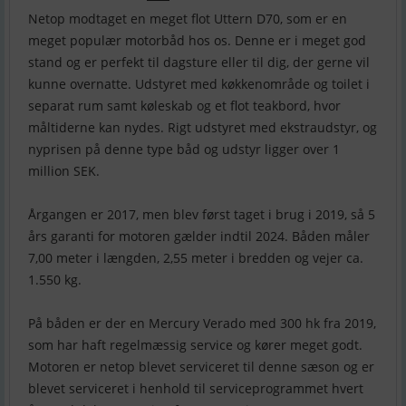
Netop modtaget en meget flot Uttern D70, som er en
meget populær motorbåd hos os. Denne er i meget god
stand og er perfekt til dagsture eller til dig, der gerne vil
kunne overnatte. Udstyret med køkkenområde og toilet i
separat rum samt køleskab og et flot teakbord, hvor
måltiderne kan nydes. Rigt udstyret med ekstraudstyr, og
nyprisen på denne type båd og udstyr ligger over 1
million SEK.
Årgangen er 2017, men blev først taget i brug i 2019, så 5
års garanti for motoren gælder indtil 2024. Båden måler
7,00 meter i længden, 2,55 meter i bredden og vejer ca.
1.550 kg.
På båden er der en Mercury Verado med 300 hk fra 2019,
som har haft regelmæssig service og kører meget godt.
Motoren er netop blevet serviceret til denne sæson og er
blevet serviceret i henhold til serviceprogrammet hvert