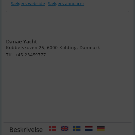
Sælgers webside
Sælgers annoncer
LM 24 - Solgt /
Sold /
Verkauft
Danae Yacht
Kobbelskoven 25, 6000 Kolding, Danmark
Tlf. +45 23459777
Beskrivelse