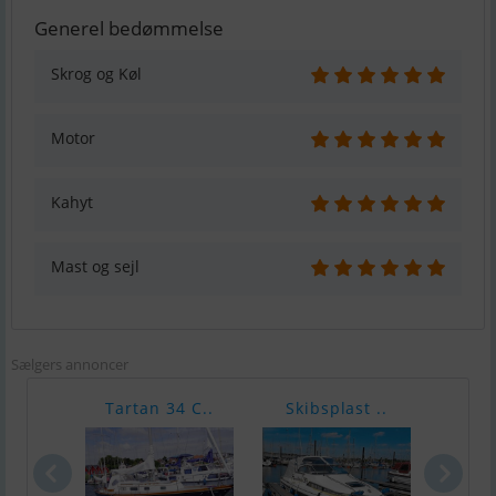
Generel bedømmelse
Skrog og Køl
Motor
Kahyt
Mast og sejl
Sælgers annoncer
Tartan 34 C..
Skibsplast ..
Comf