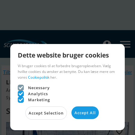
Dette website bruger cookies
Vi bruger cookies til at forbedre brugeroplevelsen. Vælg
Tilbage
Lignende Motorsejler
hvilke cookies du ønsker at benytte. Du kan læse mere om
vores
Cookiepolitik
her.
LM 24 - Solgt / Sold / Verkauft
Necessary
Årgang 1977, Motorsejler til salg
Analytics
Sydjylland, Danmark
Marketing
SOLGT
Accept All
Accept Selection