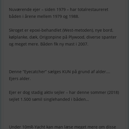
Nuværende ejer – siden 1979 – har totalrestaureret
båden i årene mellem 1979 og 1988.
Skroget er epoxi-behandlet (West-metoden), nye bord,
kølplanke, dæk, Origonpine på Plywood, diverse spanter
og meget mere. Båden fik ny mast i 2007.
Denne ”Eyecatcher” sælges KUN på grund af alder….
Ejers alder.
Ejer er dog stadig aktiv sejler – har denne sommer (2018)
sejlet 1.500 sømil singlehanded i båden…
Under 10mR-Yacht kan man læse meget mere om disse