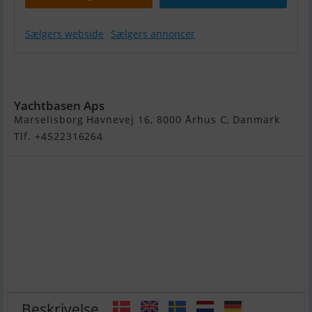
Sælgers webside
Sælgers annoncer
10 m R -
Classic Yacht
Yachtbasen Aps
Marselisborg Havnevej 16, 8000 Århus C, Danmark
Tlf. +4522316264
Beskrivelse