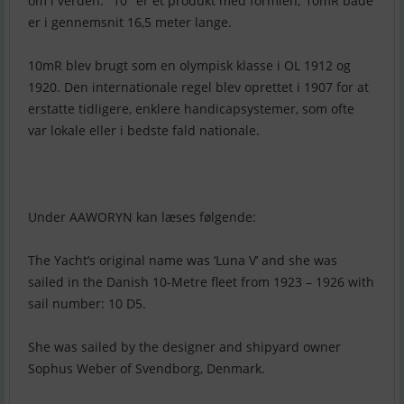
om i verden. "10" er et produkt med formlen; 10mR både
er i gennemsnit 16,5 meter lange.
10mR blev brugt som en olympisk klasse i OL 1912 og
1920. Den internationale regel blev oprettet i 1907 for at
erstatte tidligere, enklere handicapsystemer, som ofte
var lokale eller i bedste fald nationale.
Under AAWORYN kan læses følgende:
The Yacht’s original name was ‘Luna V’ and she was
sailed in the Danish 10-Metre fleet from 1923 – 1926 with
sail number: 10 D5.
She was sailed by the designer and shipyard owner
Sophus Weber of Svendborg, Denmark.