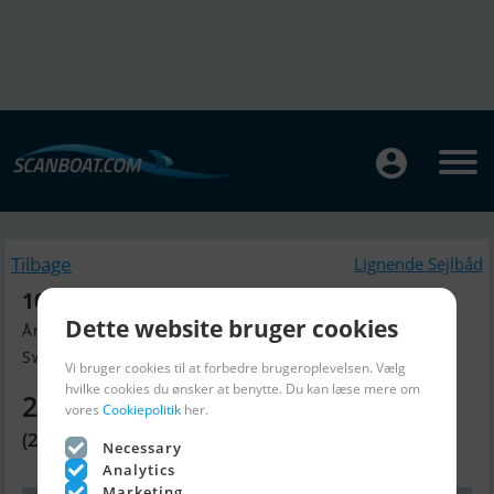
Tilbage
Lignende Sejlbåd
10 m R - Classic Yacht
Dette website bruger cookies
Årgang 1923, Sejlbåd til salg
Sweden, Sverige
Vi bruger cookies til at forbedre brugeroplevelsen. Vælg
hvilke cookies du ønsker at benytte. Du kan læse mere om
2.090.240 DKK
vores
Cookiepolitik
her.
(280.001 EUR)
Necessary
Analytics
Marketing