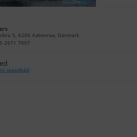
ers
erbro 5, 6200 Aabenraa, Danmark
45 2671 7097
med
re speedbåd