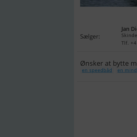
Bavaria 38-3
Jan Di
Skind
Sælger:
Tlf. +
Ønsker at bytte 
en speedbåd
en mind