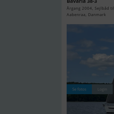
Bavaria 38-3
Årgang 2004, Sejlbåd til
Aabenraa, Danmark
Se fotos
Login