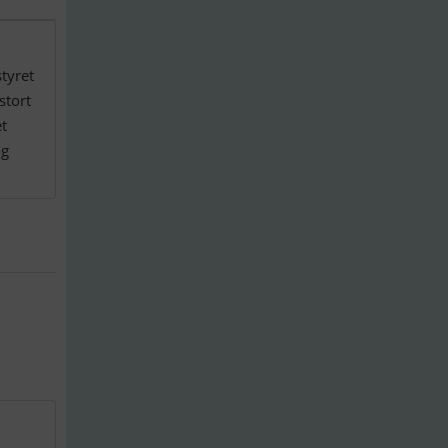
tyret
stort
t
og