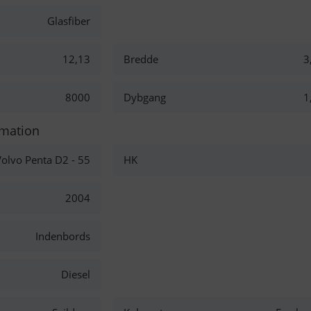
Glasfiber
12,13
Bredde
3
8000
Dybgang
1
rmation
olvo Penta D2 - 55
HK
2004
Indenbords
Diesel