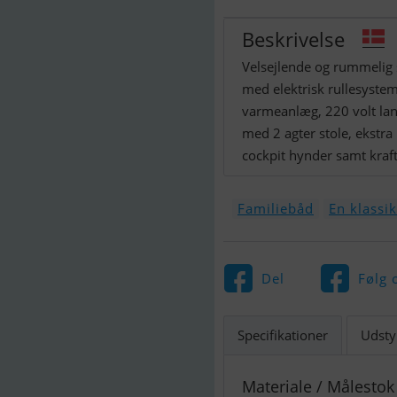
Beskrivelse
Velsejlende og rummelig 
med elektrisk rullesystem
varmeanlæg, 220 volt lan
med 2 agter stole, ekstr
cockpit hynder samt krafti
Familiebåd
En klassi
Del
Følg 
Specifikationer
Udsty
Materiale / Målestok