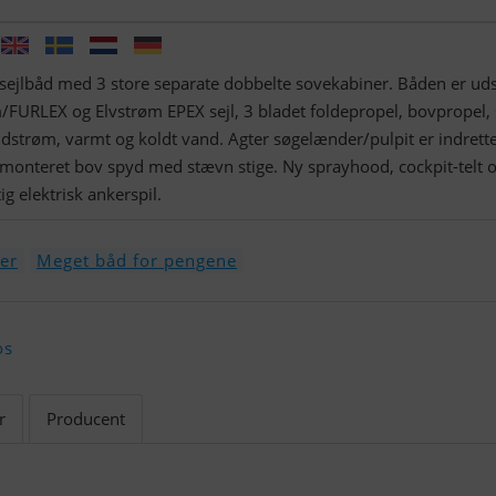
sejlbåd med 3 store separate dobbelte sovekabiner. Båden er uds
/FURLEX og Elvstrøm EPEX sejl, 3 bladet foldepropel, bovpropel, 
dstrøm, varmt og koldt vand. Agter søgelænder/pulpit er indrette
a monteret bov spyd med stævn stige. Ny sprayhood, cockpit-telt 
g elektrisk ankerspil.
ker
Meget båd for pengene
os
r
Producent