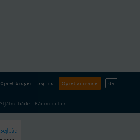
Opret bruger
Log ind
Opret annonce
da
Stjålne både
Bådmodeller
Sejlbåd