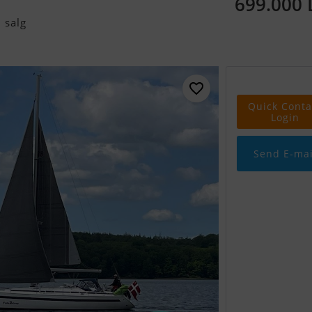
699.000
 salg
Quick Conta
Login
Send E-mai