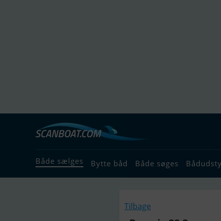
Både sælges
Bytte båd
Både søges
Bådudst
Tilbage