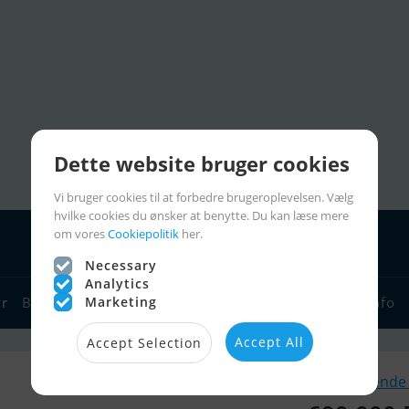
Dette website bruger cookies
Vi bruger cookies til at forbedre brugeroplevelsen. Vælg
hvilke cookies du ønsker at benytte. Du kan læse mere
om vores
Cookiepolitik
her.
Necessary
Analytics
Marketing
yr
Bådforhandlere
Sejlerlinks
Bådcharter
Sejlerinfo
Accept All
Accept Selection
Lignende 