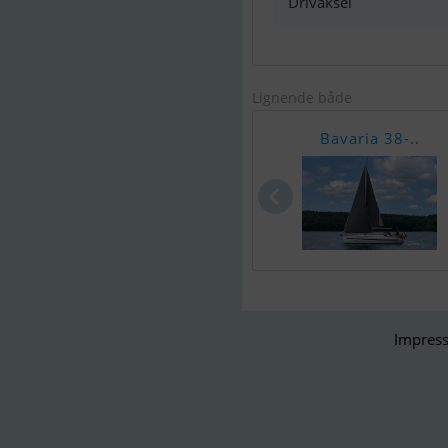
Drivaksel
Lignende både
Bavaria 38-..
Impress