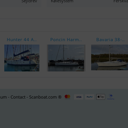
Sejldrev
Kølesystem
Ferskv
Hunter 44 A..
Poncin Harm..
Bavaria 38-..
um - Contact - Scanboat.com ®