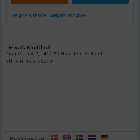
Sælgers webside
Sælgers annoncer
Dufour
Catamaran 48
De Valk Multihull
Peperstraat 7, 1411 PX Naarden, Holland
Tlf. +31 35 5829010
Beskrivelse