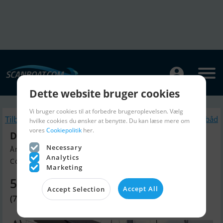
Dette website bruger cookies
Vi bruger cookies til at forbedre brugeroplevelsen. Vælg
Tilbage
Lignende Sejlbåd
hvilke cookies du ønsker at benytte. Du kan læse mere om
vores
Cookiepolitik
her.
Dufour Catamaran 48
Necessary
Årgang 2020, Sejlbåd til salg
Analytics
Contact De Valk Multihull, Græk...
Marketing
5.225.580 DKK
Accept All
Accept Selection
(700.000 EUR)