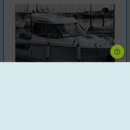
Motorbåd | Årgang : 2019 | Land : Danmark
Motor : Yamaha
Baadformidler.dk