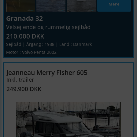
Mere
Granada 32
Velsejlende og rummelig sejlbåd
210.000 DKK
Sejlbåd | Årgang : 1988 | Land : Danmark
Motor : Volvo Penta 2002
Jeanneau Merry Fisher 605
Inkl. trailer
249.900 DKK