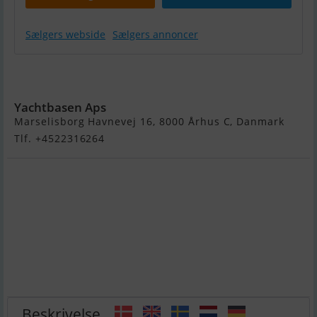
Sælgers webside
Sælgers annoncer
X-452 X-
Yachts
Yachtbasen Aps
Marselisborg Havnevej 16, 8000 Århus C, Danmark
Tlf. +4522316264
Beskrivelse