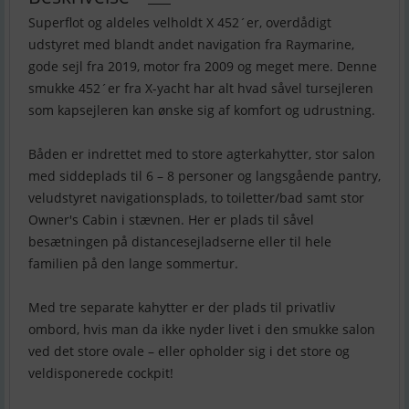
Superflot og aldeles velholdt X 452´er, overdådigt
udstyret med blandt andet navigation fra Raymarine,
gode sejl fra 2019, motor fra 2009 og meget mere. Denne
smukke 452´er fra X-yacht har alt hvad såvel tursejleren
som kapsejleren kan ønske sig af komfort og udrustning.
Båden er indrettet med to store agterkahytter, stor salon
med siddeplads til 6 – 8 personer og langsgående pantry,
veludstyret navigationsplads, to toiletter/bad samt stor
Owner's Cabin i stævnen. Her er plads til såvel
besætningen på distancesejladserne eller til hele
familien på den lange sommertur.
Med tre separate kahytter er der plads til privatliv
ombord, hvis man da ikke nyder livet i den smukke salon
ved det store ovale – eller opholder sig i det store og
veldisponerede cockpit!