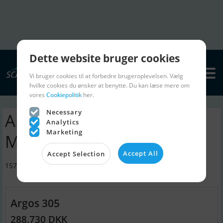
Dette website bruger cookies
Vi bruger cookies til at forbedre brugeroplevelsen. Vælg
hvilke cookies du ønsker at benytte. Du kan læse mere om
vores
Cookiepolitik
her.
Necessary
Argos Nautic
Analytics
Marketing
Manufacturing Llc
Accept All
Accept Selection
1572 NW 165th St - Miami Florida 33025 - USA - 7865204700
Argos 305
288.730 DKK