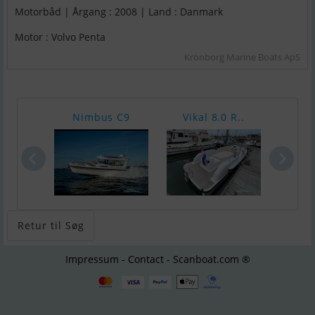
Motorbåd | Årgang : 2008 | Land : Danmark
Motor : Volvo Penta
Kronborg Marine Boats ApS
Nimbus C9
Vikal 8.0 R..
Merd
Retur til Søg
Impressum - Contact - Scanboat.com ®