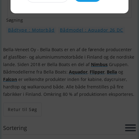
Søgning
Bådtype : Motorbåd
Bådmodel : Aquador 26 DC
Bella-Veneet Oy - Bella Boats er en af ​​de førende producenter
af glasfiber- og aluminiumsmotorbåde i Finland og de nordiske
lande. Siden 2018 er Bella Boats en del af
Nimbus
Gruppen.
Bådmodellerne fra Bella Boats:
Aquador
,
Flipper
,
Bella
og
Falcon
er velkendte produkter inden for kabine, daycruiser,
hardtop og walkaround både. Alle både fremstilles på fire
fabrikker i Finland. Omkring 80 % af produktionen eksporteres.
Retur til Søg
Sortering