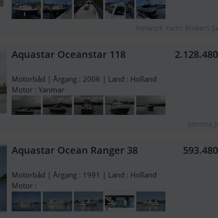
Network Yacht Brokers 
Aquastar Oceanstar 118
2.128.48
Motorbåd | Årgang : 2006 | Land : Holland
Motor : Yanmar
Jansma J
Aquastar Ocean Ranger 38
593.48
Motorbåd | Årgang : 1991 | Land : Holland
Motor :