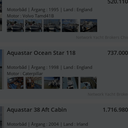
520.11
Motorbåd | Årgang : 1995 | Land : England
Motor : Volvo Tamd41B
Network Yacht Brokers Chi
Aquastar Ocean Star 118
737.00
Motorbåd | Årgang : 1998 | Land : England
Motor : Caterpillar
Network Yacht Broke
Aquastar 38 Aft Cabin
1.716.98
Motorbåd | Årgang : 2004 | Land : Irland