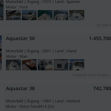
Motorbåd | Årgang : 1974 | Land : Spanien
Motor : Ford
De Valk 
Aquastar 50
1.455.70
Motorbåd | Årgang : 2001 | Land : Irland
Motor : Man
Network Yacht Brokers
Aquastar 38
742.78
Motorbåd | Årgang : 1989 | Land : Holland
Motor : Volvo Tamd41A (2x)