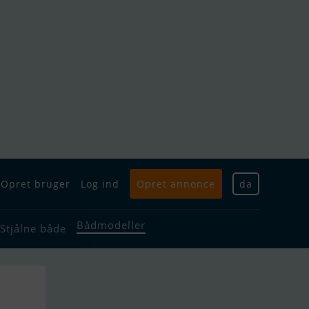
Opret bruger
Log ind
Opret annonce
da
Bådmodeller
Stjålne både