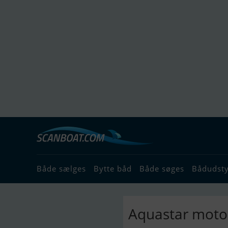
Både sælges
Bytte båd
Både søges
Bådudst
Aquastar moto