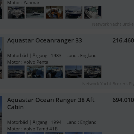
Motor : Yanmar
Network Yacht Broke
Aquastar Oceanranger 33
216.46
Motorbåd | Årgang : 1983 | Land : England
Motor : Volvo Penta
Network Yacht Brokers P
Aquastar Ocean Ranger 38 Aft
694.01
Cabin
Motorbåd | Årgang : 1994 | Land : England
Motor : Volvo Tamd 41B