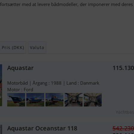
de fortsætter med at levere bådmodeller, der imponerer med deres
Pris (DKK)
Valuta
Aquastar
115.13
Motorbåd | Årgang : 1988 | Land : Danmark
Motor : Ford
Yachtba
Aquastar Oceanstar 118
542.23