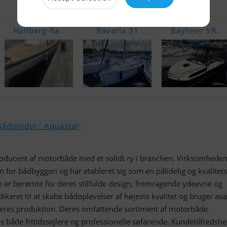
Hallberg-Ra..
Bavaria 31
Bayliner VR..
Bådmodel : Aquastar
oducent af motorbåde med et solidt ry i branchen. Virksomheden
n for bådbyggeri og har etableret sig som en pålidelig og kvalitet
er berømte for deres stilfulde design, fremragende ydeevne og
dikeret til at skabe bådoplevelser af højeste kvalitet og bruger a
 deres produktion. Deres omfattende sortiment af motorbåde
de fritidssejlere og professionelle søfarende. Kundetilfredshe