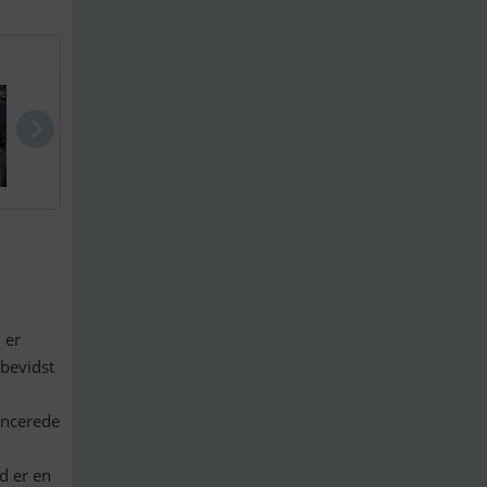
Gobbi 365 S..
Bavaria 32 ..
Nimbus T1
 er
sbevidst
vancerede
d er en