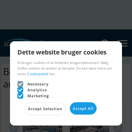
Dette website bruger cookies
Vi bruger cookies til at forbedre brugeroplevelsen. Vælg
Belliure 41 sejlbåd | 2
hvilke cookies du ønsker at benytte. Du kan læse mere om
vores
Cookiepolitik
her.
annoncer
Necessary
Analytics
Marketing
Accept All
Accept Selection
LM28
Nordship 37..
El