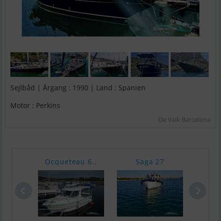
Sejlbåd | Årgang : 1990 | Land : Spanien
Motor : Perkins
De Valk Barcelona
Ocqueteau 6..
Saga 27
Drac