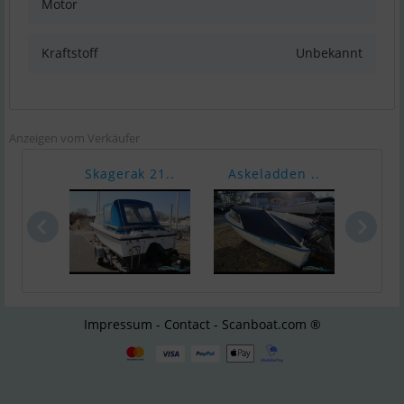
Motor
Kraftstoff
Unbekannt
Anzeigen vom Verkäufer
Skagerak 21..
Askeladden ..
Skib
Impressum - Contact - Scanboat.com ®