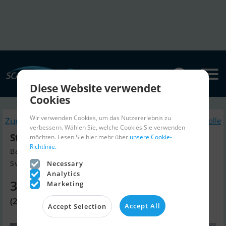
Diese Website verwendet
Cookies
Wir verwenden Cookies, um das Nutzererlebnis zu
Zurück
Ähnliche Jolle
verbessern. Wählen Sie, welche Cookies Sie verwenden
Steady 320 by Pioner
möchten. Lesen Sie hier mehr über
unsere Cookie-
Richtlinie.
Baujahr 2023, Jolle Verkaufen
Svendborg, Dänemark
Necessary
Analytics
3.470 EUR
Marketing
(25.900 DKK)
Accept All
Accept Selection