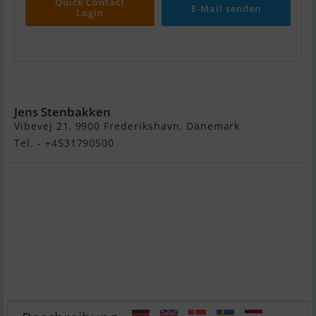
Quick Contact
E-Mail senden
Login
Aquador 28 HT
Jens Stenbakken
Vibevej 21, 9900 Frederikshavn, Dänemark
Tel. - +4531790500