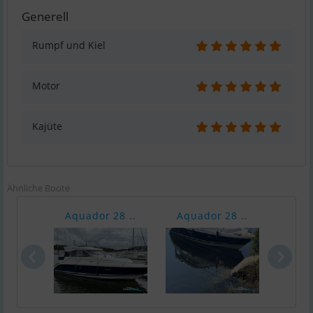
Generell
Rumpf und Kiel
Motor
Kajüte
Ähnliche Boote
Aquador 28 ..
Aquador 28 ..
Aqua