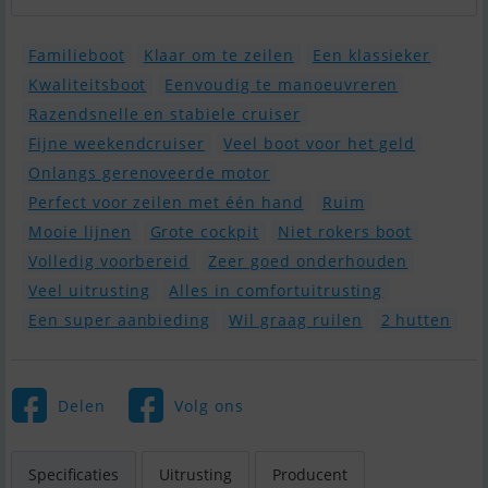
Familieboot
Klaar om te zeilen
Een klassieker
Kwaliteitsboot
Eenvoudig te manoeuvreren
Razendsnelle en stabiele cruiser
Fijne weekendcruiser
Veel boot voor het geld
Onlangs gerenoveerde motor
Perfect voor zeilen met één hand
Ruim
Mooie lijnen
Grote cockpit
Niet rokers boot
Volledig voorbereid
Zeer goed onderhouden
Veel uitrusting
Alles in comfortuitrusting
Een super aanbieding
Wil graag ruilen
2 hutten
Delen
Volg ons
Specificaties
Uitrusting
Producent