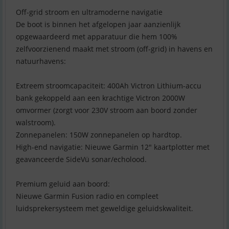
Off-grid stroom en ultramoderne navigatie
De boot is binnen het afgelopen jaar aanzienlijk
opgewaardeerd met apparatuur die hem 100%
zelfvoorzienend maakt met stroom (off-grid) in havens en
natuurhavens:
Extreem stroomcapaciteit: 400Ah Victron Lithium-accu
bank gekoppeld aan een krachtige Victron 2000W
omvormer (zorgt voor 230V stroom aan boord zonder
walstroom).
Zonnepanelen: 150W zonnepanelen op hardtop.
High-end navigatie: Nieuwe Garmin 12" kaartplotter met
geavanceerde SideVü sonar/echolood.
Premium geluid aan boord:
Nieuwe Garmin Fusion radio en compleet
luidsprekersysteem met geweldige geluidskwaliteit.