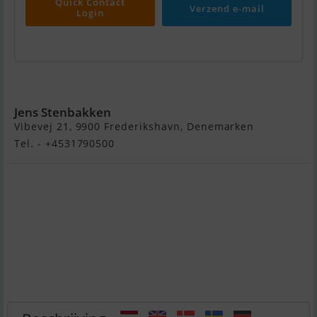
Quick Contact
Verzend e-mail
Login
Aquador 28 HT
Jens Stenbakken
Vibevej 21, 9900 Frederikshavn, Denemarken
Tel. - +4531790500