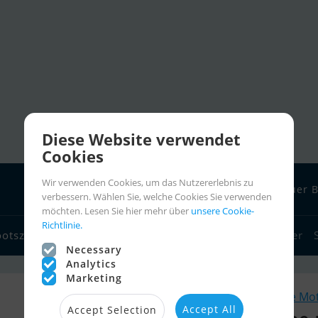
Diese Website verwendet
Cookies
Wir verwenden Cookies, um das Nutzererlebnis zu
Neuer B
verbessern. Wählen Sie, welche Cookies Sie verwenden
möchten. Lesen Sie hier mehr über
unsere Cookie-
Richtlinie.
ootszubehör
Bootshändler
Seglerlinks
Bootscharter
Necessary
Analytics
Marketing
Ähnliche Mo
Accept All
Accept Selection