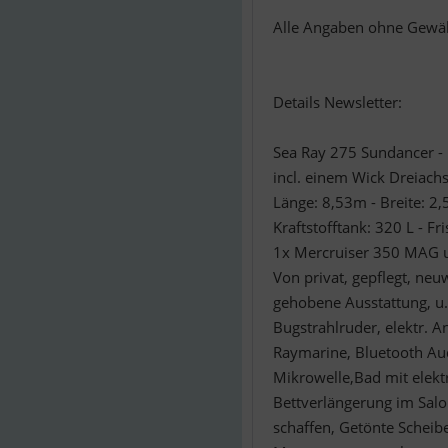
Alle Angaben ohne Gewä
Details Newsletter:
Sea Ray 275 Sundancer - 
incl. einem Wick Dreiachs
Länge: 8,53m - Breite: 2,
Kraftstofftank: 320 L - Fr
1x Mercruiser 350 MAG un
Von privat, gepflegt, neu
gehobene Ausstattung, u.a
Bugstrahlruder, elektr. 
Raymarine, Bluetooth Aud
Mikrowelle,Bad mit elekt
Bettverlängerung im Salon
schaffen, Getönte Schei