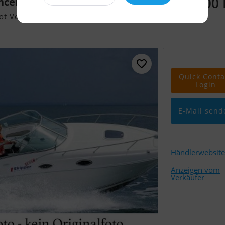
64.900
ncer
ot Verkaufen
Quick Conta
Login
E-Mail send
Händlerwebsite
Anzeigen vom
Verkäufer