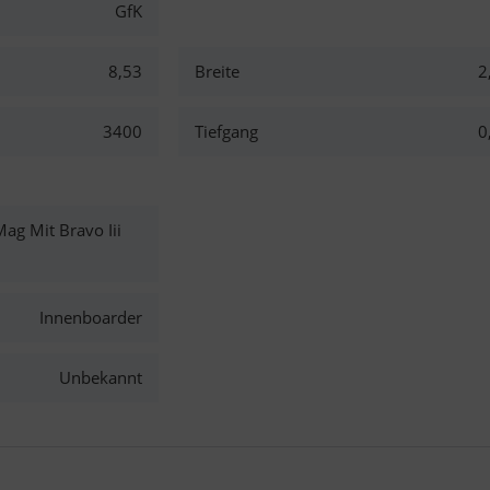
GfK
8,53
Breite
2
3400
Tiefgang
0
ag Mit Bravo Iii
Innenboarder
Unbekannt