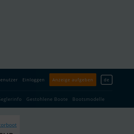
enutzer
Einloggen
Anzeige aufgeben
de
Seglerinfo
Gestohlene Boote
Bootsmodelle
torboot