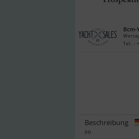
Sea Ray 275 
Bcm-
Werse
Tel. -
Beschreibung
(H)