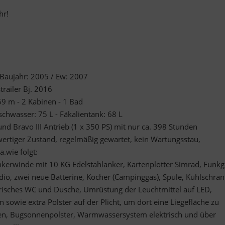
hr!
Baujahr: 2005 / Ew: 2007
trailer Bj. 2016
59 m - 2 Kabinen - 1 Bad
ischwasser: 75 L - Fäkalientank: 68 L
d Bravo III Antrieb (1 x 350 PS) mit nur ca. 398 Stunden
wertiger Zustand, regelmäßig gewartet, kein Wartungsstau,
.wie folgt:
Ankerwinde mit 10 KG Edelstahlanker, Kartenplotter Simrad, Funkg
io, zwei neue Batterine, Kocher (Campinggas), Spüle, Kühlschran
risches WC und Dusche, Umrüstung der Leuchtmittel auf LED,
 sowie extra Polster auf der Plicht, um dort eine Liegefläche zu
ben, Bugsonnenpolster, Warmwassersystem elektrisch und über