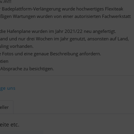
v.m!!!
er Badeplattform-Verlängerung wurde hochwertiges Flexiteak
äßigen Wartungen wurden von einer autorisierten Fachwerkstatt
ie Hafenplane wurden im Jahr 2021/22 neu angefertigt.
-Hand und nur drei Wochen im Jahr genutzt, ansonsten auf Land,
uling vorhanden.
ere Fotos und eine genaue Beschreibung anfordern.
atien
 Absprache zu besichtigen.
lge uns
eller
eite etc.