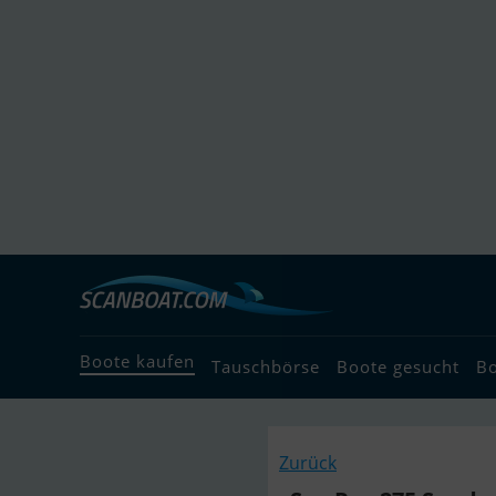
Boote kaufen
Tauschbörse
Boote gesucht
B
Zurück