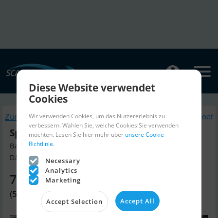
Diese Website verwendet
Cookies
Zurück
Ähnliche Segelboot
Wir verwenden Cookies, um das Nutzererlebnis zu
verbessern. Wählen Sie, welche Cookies Sie verwenden
Spækhugger
möchten. Lesen Sie hier mehr über
unsere Cookie-
Richtlinie.
Baujahr 1972, Segelboot Verkaufen
Dänemark
Necessary
Analytics
7.370 EUR
Marketing
(55.000 DKK)
Accept All
Accept Selection