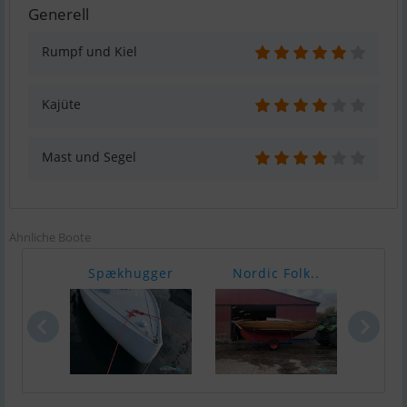
Generell
Rumpf und Kiel
Kajüte
Mast und Segel
Ähnliche Boote
Spækhugger
Nordic Folk..
Spæk