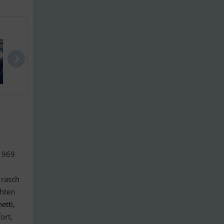
De Antonio ..
Dehlya 25
Banner 28
 1969
 rasch
chten
etti
,
ort,