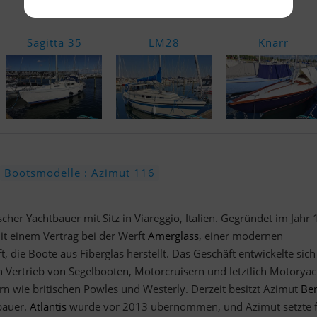
Sagitta 35
LM28
Knarr
Bootsmodelle : Azimut 116
nischer Yachtbauer mit Sitz in Viareggio, Italien. Gegründet im Jahr
 einem Vertrag bei der Werft
Amerglass
, einer modernen
t, die Boote aus Fiberglas herstellt. Das Geschäft entwickelte sich
n Vertrieb von Segelbooten, Motorcruisern und letztlich Motorya
rn wie britischen Powles und Westerly. Derzeit besitzt Azimut
Ben
bauer.
Atlantis
wurde vor 2013 übernommen, und Azimut setzte f