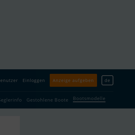
enutzer
Einloggen
Anzeige aufgeben
de
Bootsmodelle
Seglerinfo
Gestohlene Boote