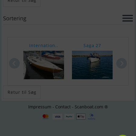
Retur til Søg
Sortering
Internation..
Saga 27
Scan
Retur til Søg
Impressum - Contact - Scanboat.com ®