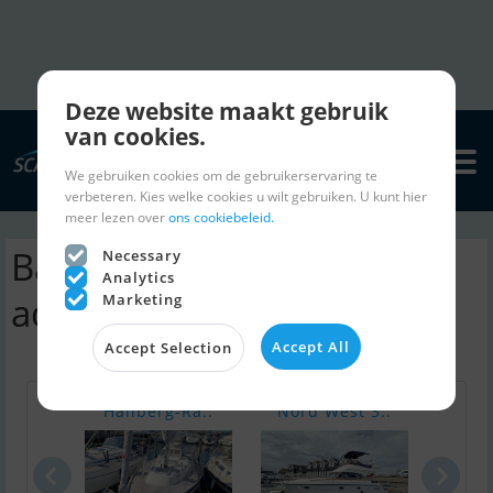
Deze website maakt gebruik
van cookies.
We gebruiken cookies om de gebruikerservaring te
verbeteren. Kies welke cookies u wilt gebruiken. U kunt hier
meer lezen over
ons cookiebeleid.
Baltic 48 DP zeilboten |
Necessary
Analytics
advertenties
Marketing
Accept All
Accept Selection
Hallberg-Ra..
Nord West 3..
Coli