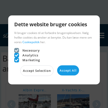
Dette website bruger cookies
Vi bruger cookies til at forbedre brugeroplevelsen. Vælg
hvilke cookies du ønsker at benytte. Du kan læse mere om
vores
Cookiepolitik
her.
Necessary
Analytics
Baltic 48 DP sejlbåd |
Marketing
annoncer
Accept All
Accept Selection
Albin Expre..
X-Yachts X-..
Aqua