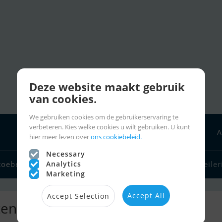
Deze website maakt gebruik
van cookies.
We gebruiken cookies om de gebruikerservaring te
verbeteren. Kies welke cookies u wilt gebruiken. U kunt
A
hier meer lezen over
ons cookiebeleid.
Necessary
Analytics
toebehoren
Bootverkopers
Zeilerlinks
Charter
Zeiler
Marketing
Accept All
Accept Selection
ten | advertenties