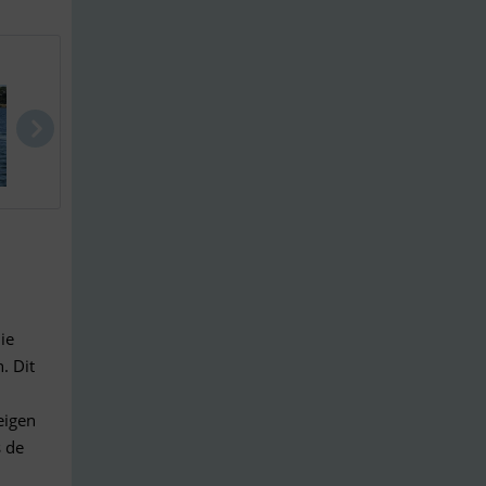
Finnmaster ..
Sunseeker S..
Gobbi 365 S
ie
. Dit
eigen
 de