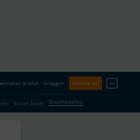
anmaken profiel
Inloggen
Adverteren
nl
Bootmodellen
info
Stolen boats