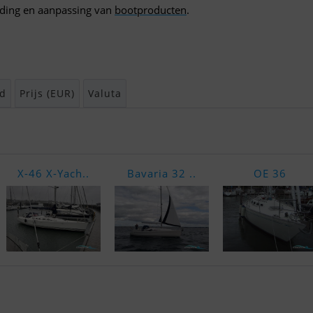
ading en aanpassing van
bootproducten
.
d
Prijs (EUR)
Valuta
X-46 X-Yach..
Bavaria 32 ..
OE 36