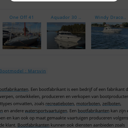
One Off 41
Aquador 30 ..
Windy Draco..
Bootmodel : Marsvin
ootfabrikanten
. Een bootfabrikant is een bedrijf of een fabrikant d
ntwerpen, ontwikkelen, produceren en verkopen van bootproducten
ttypes omvatten, zoals
recreatieboten
,
motorboten
,
zeilboten
,
en
en andere
watersportvaartuigen
. Een
bootfabrikanten
kan zijn 
en en kan ook op maat gemaakte vaartuigen produceren volgens
de klant.
Bootfabrikanten
kunnen ook diensten aanbieden zoals