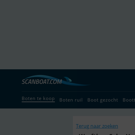
Boten te koop
Boten ruil
Boot gezocht
Boot
Terug naar zoeken