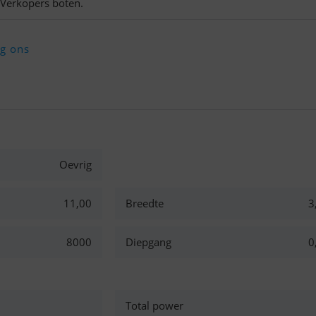
 Verkopers boten.
lg ons
Oevrig
11,00
Breedte
3
8000
Diepgang
0
Total power