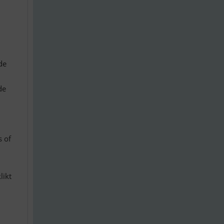
de
de
s of
likt