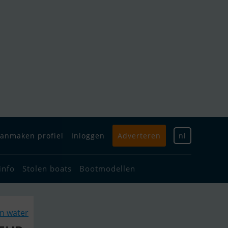
anmaken profiel
Inloggen
Adverteren
nl
info
Stolen boats
Bootmodellen
an water