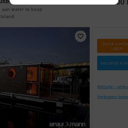
72.900
usboot 2022
 aan water te koop
tsland
Quick Conta
Login
Verzend e-m
Website - verk
Verkopers bote