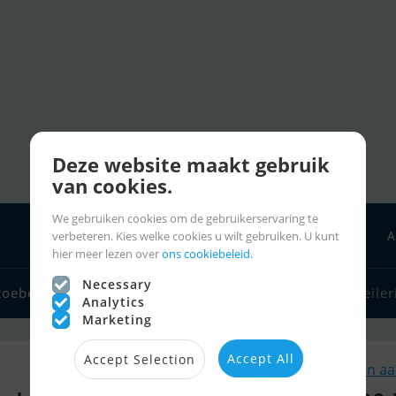
Deze website maakt gebruik
van cookies.
We gebruiken cookies om de gebruikerservaring te
A
verbeteren. Kies welke cookies u wilt gebruiken. U kunt
hier meer lezen over
ons cookiebeleid.
Necessary
toebehoren
Bootverkopers
Zeilerlinks
Charter
Zeiler
Analytics
Marketing
Accept All
Accept Selection
Soortgelijk Huizen a