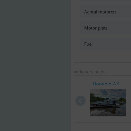
Aantal motoren
Motor plats
Fuel
Verkopers boten
Hooveld AK ..