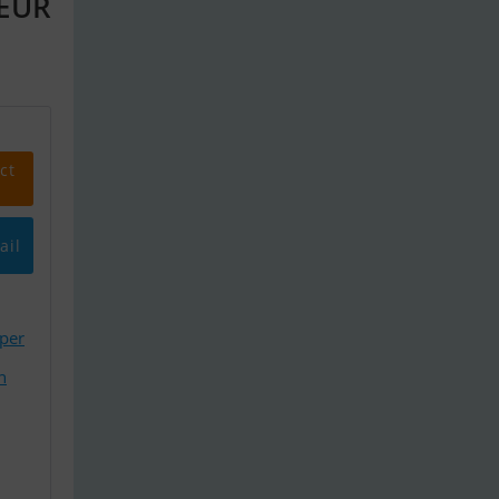
 EUR
ct
ail
oper
n