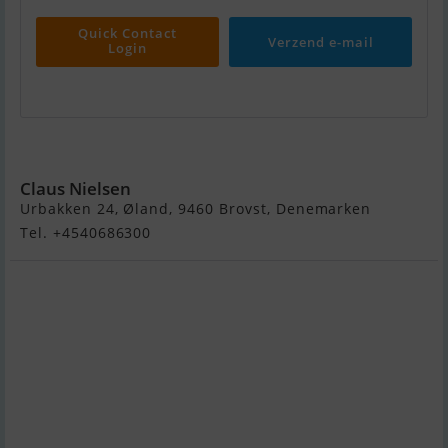
Quick Contact
Verzend e-mail
Login
Monterey 250CR
Claus Nielsen
Urbakken 24, Øland, 9460 Brovst, Denemarken
Tel. +4540686300