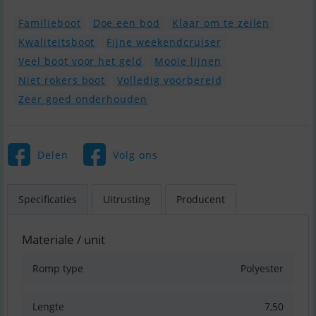
Familieboot
Doe een bod
Klaar om te zeilen
Kwaliteitsboot
Fijne weekendcruiser
Veel boot voor het geld
Mooie lijnen
Niet rokers boot
Volledig voorbereid
Zeer goed onderhouden
Delen
Volg ons
Specificaties
Uitrusting
Producent
Materiale / unit
Romp type
Polyester
Lengte
7,50