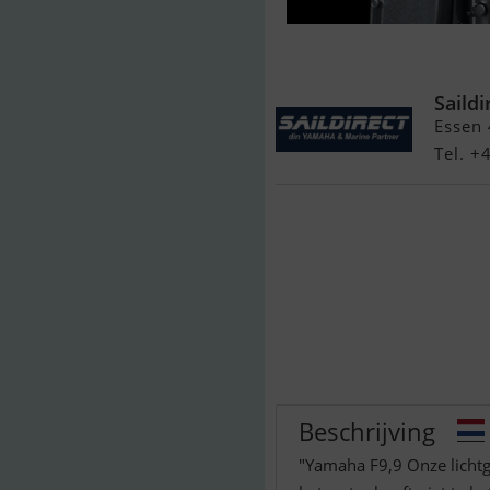
Yamaha 9,9 HK
Saildi
Essen
Tel. 
Beschrijving
"Yamaha F9,9 Onze lichtge