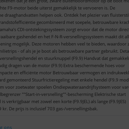
betekenen dat je een grote, zware buitenboordmotor op de boot m
hte F9-motor beide uiterst gemakkelijk te vervoeren is. De
draaghandvatten helpen ook. Ontdek het plezier van fluisterstil
randstofefficiëntie gecombineerd met soepele, betrouwbare krac
maha's CDI-ontstekingssysteem zorgt ervoor dat de motor direc
raaibare gashendel en het F-N-R-versnellingssysteem maakt dit al
diening mogelijk. Deze motoren hebben veel te bieden, waardoor 
milietrips - of als je je boot als betrouwbare partner gebruikt. Deta
ersnellingshendel en stuurknuppel (F9.9) Handvat dat gemakkeli
udig dragen van de motor (F9.9) Extra beschermende hoes voor
ompacte en efficiënte motor Betrouwbaar vermogen en indrukwe
ard gemonteerd Stuurfrictieregeling met enkele hendel (F9.9 mod
em voor zoetwater spoelen Ondiepwateraandrijfsysteem voor va
lbegrenzer ""Start-in-versnelling""-bescherming Elektrische start
is verkrijgbaar met zowel een korte (F9.9JEL) als lange (F9.9JES)
 kr. De prijs is inclusief 703 gas-/versnellingsbak.
lg ons