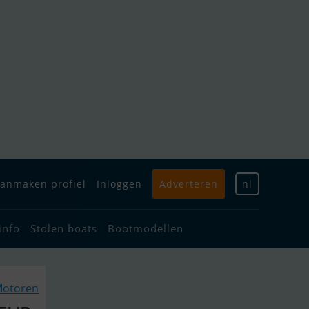
anmaken profiel
Inloggen
Adverteren
nl
info
Stolen boats
Bootmodellen
 Motoren