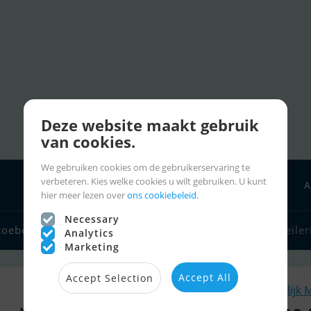
Deze website maakt gebruik
van cookies.
We gebruiken cookies om de gebruikerservaring te
verbeteren. Kies welke cookies u wilt gebruiken. U kunt
A
hier meer lezen over
ons cookiebeleid.
Necessary
toebehoren
Bootverkopers
Zeilerlinks
Charter
Zeiler
Analytics
Marketing
Accept All
Accept Selection
Soortgelijk