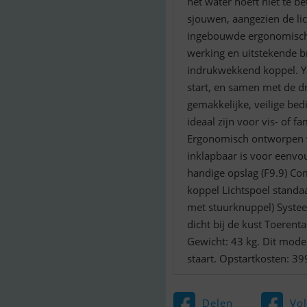
het water hoeft niet te 
sjouwen, aangezien de lic
ingebouwde ergonomische 
werking en uitstekende b
indrukwekkend koppel. Ya
start, en samen met de d
gemakkelijke, veilige be
ideaal zijn voor vis- of fa
Ergonomisch ontworpen v
inklapbaar is voor eenvo
handige opslag (F9.9) C
koppel Lichtspoel standa
met stuurknuppel) Syste
dicht bij de kust Toerenta
Gewicht: 43 kg. Dit model 
staart. Opstartkosten: 399
Delen
Vo