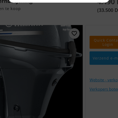
4.490
ernbetjening
en te koop
(33.500 
Quick Conta
Login
Verzend e-m
Website - verk
Verkopers bote