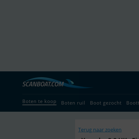
Boten te koop
Boten ruil
Boot gezocht
Boot
Terug naar zoeken