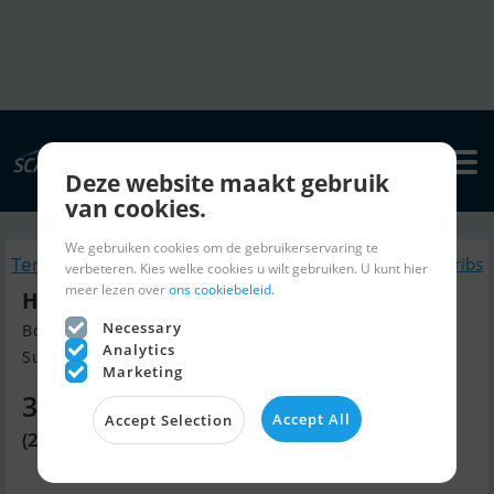
Deze website maakt gebruik
van cookies.
We gebruiken cookies om de gebruikerservaring te
Terug naar zoeken
Soortgelijk Rubberboten en ribs
verbeteren. Kies welke cookies u wilt gebruiken. U kunt hier
meer lezen over
ons cookiebeleid.
Highfield Patrol 660
Necessary
Bouw jaar 2025, Rubberboten en ribs te koop
Analytics
Sunds, Denemarken
Marketing
33.210 EUR
Accept All
Accept Selection
(247.900 DKK)