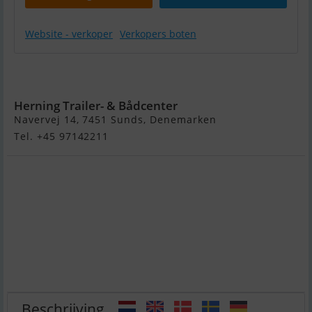
Website - verkoper
Verkopers boten
Highfield
Patrol 660
Herning Trailer- & Bådcenter
Navervej 14, 7451 Sunds, Denemarken
Tel. +45 97142211
Beschrijving