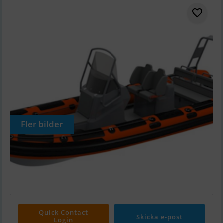
Fler bilder
Quick Contact
Skicka e-post
Login