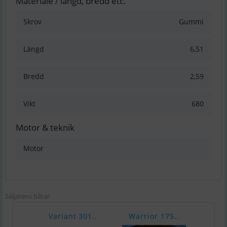
Materiale / längd, bredd etc.
Skrov
Gummi
Längd
6,51
Bredd
2,59
Vikt
680
Motor & teknik
Motor
Säljarens båtar
Variant 301..
Warrior 175..
Chap