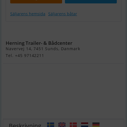
Säljarens hemsida
Säljarens båtar
Highfield
Patrol 660
Herning Trailer- & Bådcenter
Navervej 14, 7451 Sunds, Danmark
Tel. +45 97142211
Beskrivning