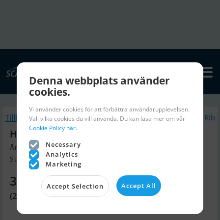
Denna webbplats använder
cookies.
Vi använder cookies för att förbättra användarupplevelsen.
Tillbaka
Liknande Gummibåt / Rib
Välj vilka cookies du vill använda. Du kan läsa mer om vår
Cookie Policy här.
Highfield Patrol 660
Necessary
Årsmodell 2025, Gummibåt / Rib till salu
Analytics
Sunds, Danmark
Marketing
358 340 SEK
Accept All
Accept Selection
(247 900 DKK)