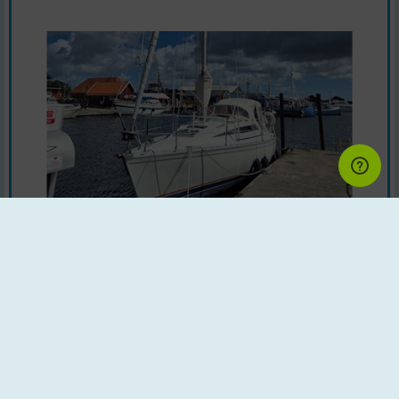
Zeilboten | Bouwjaar : 1987 | Land : Denemarken
Motor : Volvo Penta D1-20