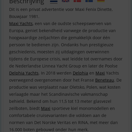
Beschrijving
Dit is een privat advertentie voor Maxi Fenix Dinette,
Maxi Yachts
, een van de oudste scheepswerven van
Europa, geniet bekendheid vanwege de productie van
hoogwaardige zeiljachten die gemakkelijk door één
persoon te bedienen zijn. Ondanks hun prestigieuze
geschiedenis, moesten zij uitdagingen overwinnen
tijdens de Europese crisis, wat leidde tot overnames door
de Nederlandse Linnea Yacht Group en later de Poolse
Delphia Yachts
. In 2018 werden
Delphia
en
Maxi
Yachts
overwegend overgenomen door het Franse
Beneteau
. De
productie was verplaatst naar Oletsko, Polen, wat kosten
verlaagde maar het Scandinavische vakmanschap
behield. Bekend om hun 11,5 tot 13 meter glasvezel
zeilboten, biedt
Maxi
sportieve kiel monomodellen en
comfortabele cruisevarianten die voldoen aan de
normen van Det Norske Veritas en RINA, met meer dan
16.000 boten gebouwd onder hun merk.