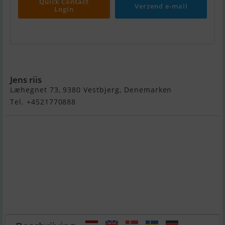
Quick Contact
Verzend e-mail
Login
Maxi Fenix Dinette
Jens riis
Læhegnet 73, 9380 Vestbjerg, Denemarken
Tel. +4521770888