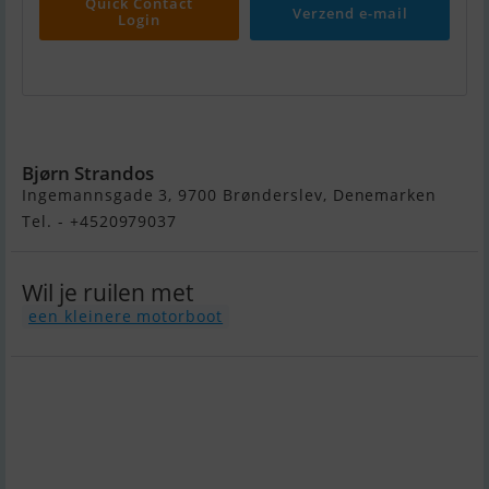
Quick Contact
Verzend e-mail
Login
Nordship 373
Bjørn Strandos
Ingemannsgade 3, 9700 Brønderslev, Denemarken
Tel. - +4520979037
Wil je ruilen met
een kleinere motorboot