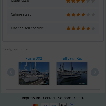
Motor staat
Cabine staat
Mast en zeil conditie
Soortgelijke boten
Furia 392
Hallberg Ra..
Hall
Impressum - Contact - Scanboat.com ®