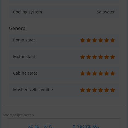
Cooling system
Saltwater
General
Romp staat
Motor staat
Cabine staat
Mast en zeil conditie
Soortgelijke boten
Xc 45 - X-Y..
X-Yachts XC..
Xc45