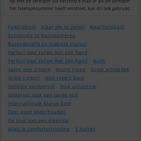
op met de verkoper via Verzend e-mail of als de verkoper
het telefoonnummer heeft verstrekt, kan dit ook gebruikt.
Familieboot
Klaar om te zeilen
Kwaliteitsboot
Eenvoudig te manoeuvreren
Razendsnelle en stabiele cruiser
Perfect voor zeilen met één hand
Perfect voor zeilen met één hand
Ruim
Salon met U-bank
Mooie lijnen
Groot achterdek
Grote cockpit
Niet rokers boot
Volledig voorbereid
Stuk uitrusting
Uitgerust voor een lange reis
Internationale Klasse boot
Zeer goed onderhouden
De boot van een eigenaar
Alles in comfortuitrusting
3 hutten