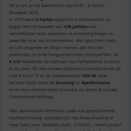
Dit is een privat advertentie voor Xc45 - X-Yachts,
Bouwjaar 2015.
In 1979 werd
X-Yachts
opgericht in Denemarken en
begon met het bouwen van
IOR jachten
voor
wereldklasse races, waardoor ze erkenning kregen in
zowel de race- als cruisemarkten. Met oprichters Niels
en Lars Jeppesen en Birger Hansen aan het roer,
pionierden ze in de hoogpresterende cruiseyachten. De
X-412
markeerde de start van hun Performance Cruisers
in de jaren '90. Het nieuwe millennium introduceerde de
luxe X-Yacht 73 en de baanbrekende
IMX 40
racer.
Recente lijnen zoals de
Xcruising
en
Xperformance
tonen hun voortdurende innovatie, nu onder Ib Kunøes
Consolidated Holdings.
Voor aanvullende informatie, zoals een gedetailleerde
bootbeschrijving, complete lijst met bootuitrusting of
meer foto's voor Zeilboten Xc45 - X-Yachts - neem contact