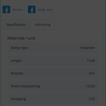
Delen
Volg ons
Specificaties
Uitrusting
Materiale / unit
Romp type
Polyester
Lengte
13,86
Breedte
4,31
Waterverplaatsing
13220
Diepgang
2,35