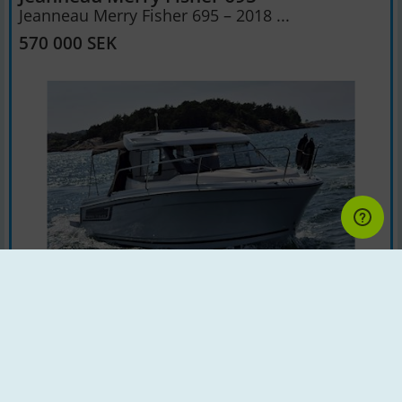
Jeanneau Merry Fisher 695 – 2018 ...
570 000 SEK
Motorbåt | Årsmodell : 2018 | Land : Sverige