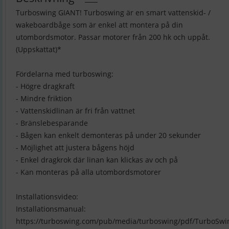
Turboswing GIANT! Turboswing är en smart vattenskid- /
wakeboardbåge som är enkel att montera på din
utombordsmotor. Passar motorer från 200 hk och uppåt.
(Uppskattat)*
Fördelarna med turboswing:
- Högre dragkraft
- Mindre friktion
- Vattenskidlinan är fri från vattnet
- Bränslebesparande
- Bågen kan enkelt demonteras på under 20 sekunder
- Möjlighet att justera bågens höjd
- Enkel dragkrok där linan kan klickas av och på
- Kan monteras på alla utombordsmotorer
Installationsvideo:
Installationsmanual:
https://turboswing.com/pub/media/turboswing/pdf/TurboSwi