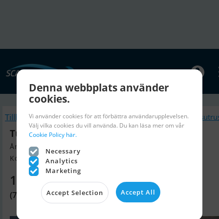
Denna webbplats använder
cookies.
Tillbaka
Vi använder cookies för att förbättra användarupplevelsen.
Liknande Båtsutru
Välj vilka cookies du vill använda. Du kan läsa mer om vår
Turboswing Giant
Cookie Policy här.
Årsmodell 2026, Båtsutrustning till salu
Necessary
Kolding, Danmark
Analytics
Marketing
11 330 SEK
Accept All
Accept Selection
(7 840 DKK)