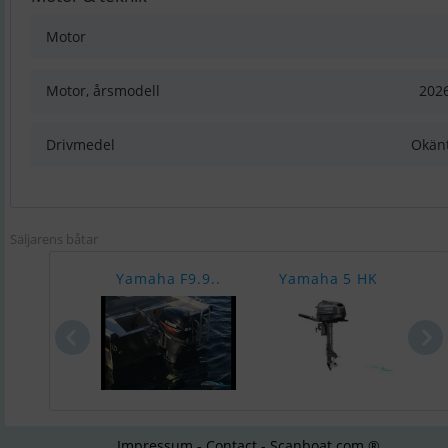
Motor
Motor, årsmodell
202
Drivmedel
Okän
Säljarens båtar
Yamaha F9.9..
Yamaha 5 HK
Y
Impressum - Contact - Scanboat.com ®