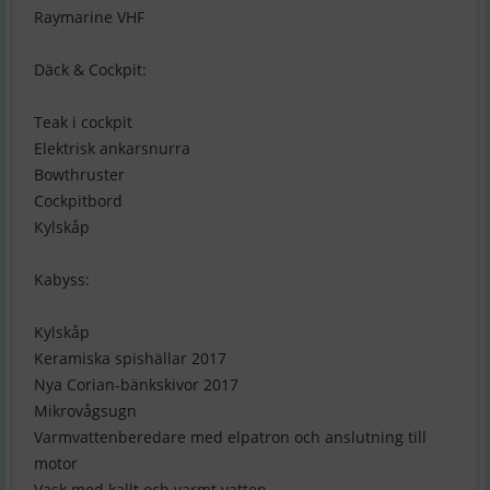
Raymarine VHF
Däck & Cockpit:
Teak i cockpit
Elektrisk ankarsnurra
Bowthruster
Cockpitbord
Kylskåp
Kabyss:
Kylskåp
Keramiska spishällar 2017
Nya Corian-bänkskivor 2017
Mikrovågsugn
Varmvattenberedare med elpatron och anslutning till
motor
Vask med kallt och varmt vatten