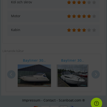
Köl och skrov
Motor
Kabin
Liknande båtar
Bayliner 30..
Bayliner 30..
Bayl
Impressum - Contact - Scanboat.com ®