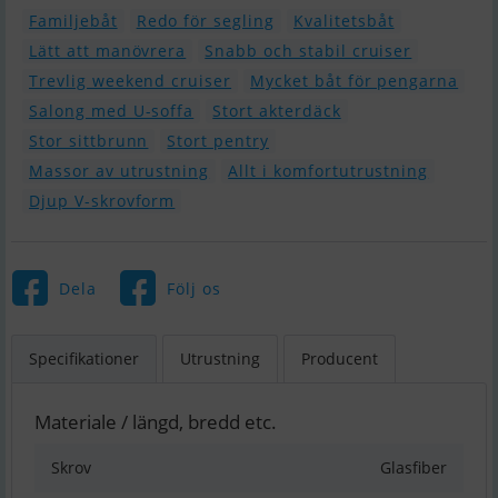
Familjebåt
Redo för segling
Kvalitetsbåt
Lätt att manövrera
Snabb och stabil cruiser
Trevlig weekend cruiser
Mycket båt för pengarna
Salong med U-soffa
Stort akterdäck
Stor sittbrunn
Stort pentry
Massor av utrustning
Allt i komfortutrustning
Djup V-skrovform
Dela
Följ os
Specifikationer
Utrustning
Producent
Materiale / längd, bredd etc.
Skrov
Glasfiber