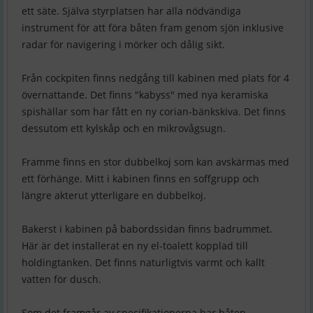
ett säte. Själva styrplatsen har alla nödvändiga
instrument för att föra båten fram genom sjön inklusive
radar för navigering i mörker och dålig sikt.
Från cockpiten finns nedgång till kabinen med plats för 4
övernattande. Det finns "kabyss" med nya keramiska
spishällar som har fått en ny corian-bänkskiva. Det finns
dessutom ett kylskåp och en mikrovågsugn.
Framme finns en stor dubbelkoj som kan avskärmas med
ett förhänge. Mitt i kabinen finns en soffgrupp och
längre akterut ytterligare en dubbelkoj.
Bakerst i kabinen på babordssidan finns badrummet.
Här är det installerat en ny el-toalett kopplad till
holdingtanken. Det finns naturligtvis varmt och kallt
vatten för dusch.
Som det framgår av specifikationerna har båten