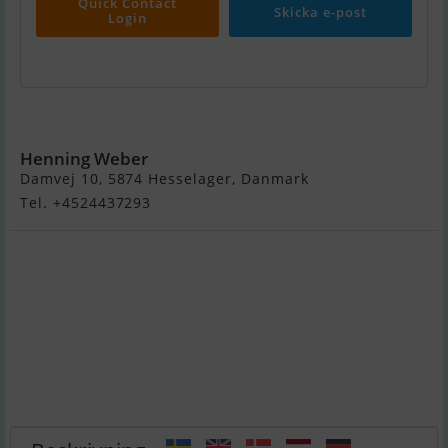
Quick Contact
Skicka e-post
Login
Bayliner 305 Ciera
Henning Weber
Damvej 10, 5874 Hesselager, Danmark
Tel. +4524437293