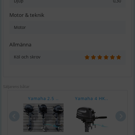
Djup
0,30
Motor & teknik
Motor
Allmänna
Köl och skrov
Säljarens båtar
Yamaha 2.5 ..
Yamaha 4 HK..
Yama