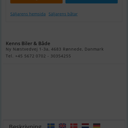
Säljarens hemsida
Säljarens båtar
Fjordjollen
550 Fisk
Kenns Biler & Både
Ny Næstvedvej 1-3a, 4683 Rønnede, Danmark
Tel. +45 5672 0702 - 30354255
Beskrivning