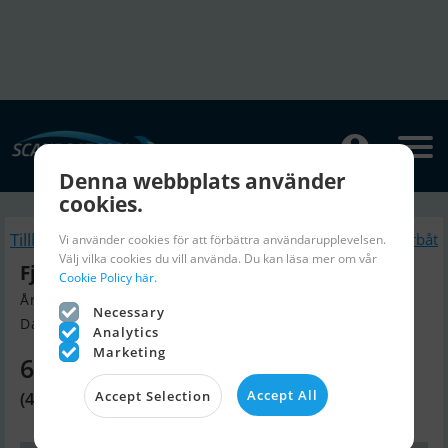
Denna webbplats använder
cookies.
Tillbaka
Liknande Motorbåt
Vi använder cookies för att förbättra användarupplevelsen.
Välj vilka cookies du vill använda. Du kan läsa mer om vår
Fjordjollen 550 Fisk
Cookie Policy här.
Årsmodell 2026, Motorbåt till salu
Necessary
Danmark
Analytics
Marketing
69 810 SEK
Accept All
Accept Selection
(48 295 DKK)