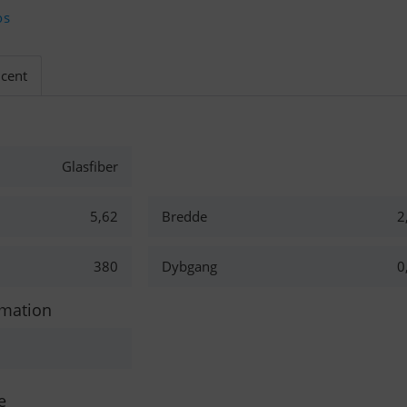
os
cent
Glasfiber
5,62
Bredde
2
380
Dybgang
0
rmation
e