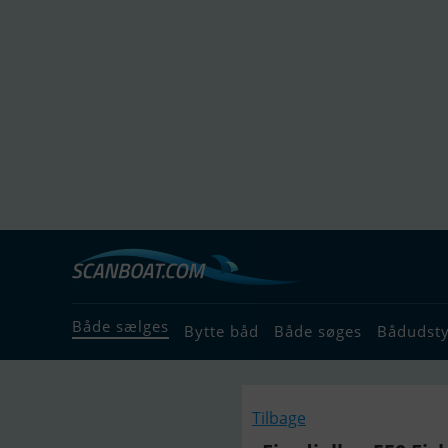
Både sælges
Bytte båd
Både søges
Bådudst
Tilbage