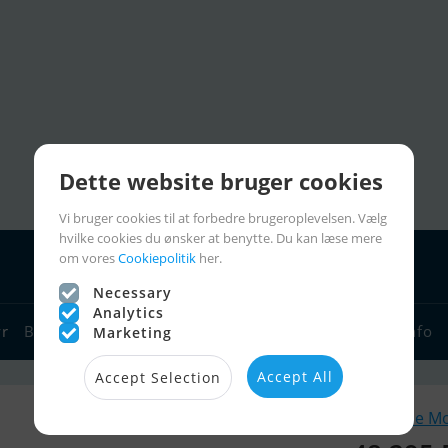
Dette website bruger cookies
Vi bruger cookies til at forbedre brugeroplevelsen. Vælg
hvilke cookies du ønsker at benytte. Du kan læse mere
om vores
Cookiepolitik
her.
Necessary
Analytics
yr
Bådforhandlere
Sejlerlinks
Bådcharter
Sejlerinfo
Marketing
Accept All
Accept Selection
Lignende M