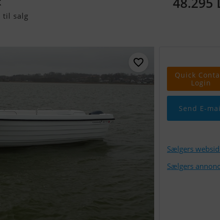
48.295
k
til salg
Quick Conta
Login
Send E-mai
Sælgers websid
Sælgers annonc