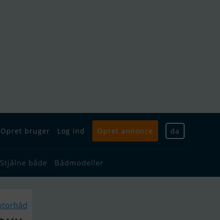
Opret bruger
Log ind
Opret annonce
da
Stjålne både
Bådmodeller
otorbåd