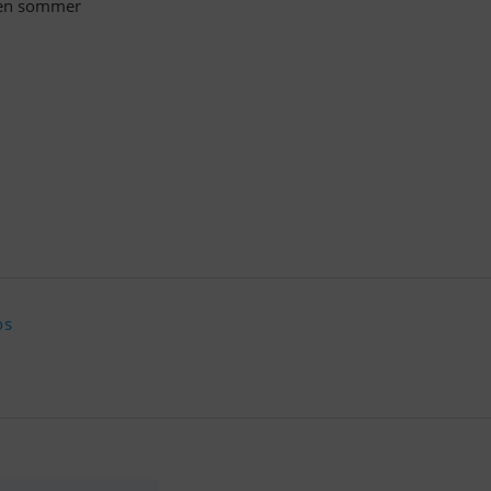
g en sommer
os