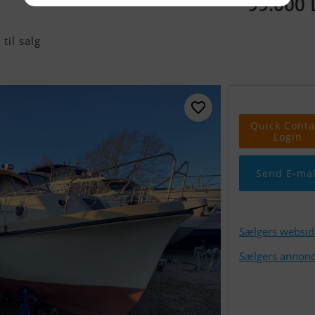
99.000
til salg
Quick Conta
Login
Send E-mai
Sælgers websid
Sælgers annonc