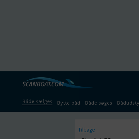
Både sælges
Bytte båd
Både søges
Bådudst
Tilbage