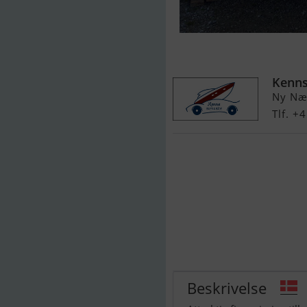
Starlet 26
Kenns
Ny Næ
Tlf. +
Beskrivelse