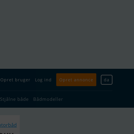
Opret bruger
Log ind
Opret annonce
da
Stjålne både
Bådmodeller
otorbåd