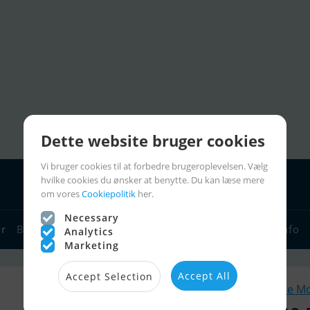
Dette website bruger cookies
Vi bruger cookies til at forbedre brugeroplevelsen. Vælg
hvilke cookies du ønsker at benytte. Du kan læse mere
om vores
Cookiepolitik
her.
Necessary
yr
Bådforhandlere
Sejlerlinks
Bådcharter
Sejlerinfo
Analytics
Marketing
Accept All
Accept Selection
Lignende M