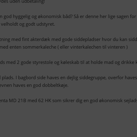
bydes uden udbetaling!
en god hyggelig og økonomisk båd? Så er denne her lige sagen for 
elholdt og godt udstyret.
etning med fint akterdæk med gode siddepladser hvor du kan sid
 med enten sommerkaleche ( eller vinterkalechen til vinteren )
lads med 2 gode styrestole og køleskab til at holde mad og drikke 
 plads. I bagbord side haves en dejlig siddegruppe, overfor haves
tævnen haves en god dobbeltkøje.
Penta MD 21B med 62 HK som sikrer dig en god økonomisk sejlad