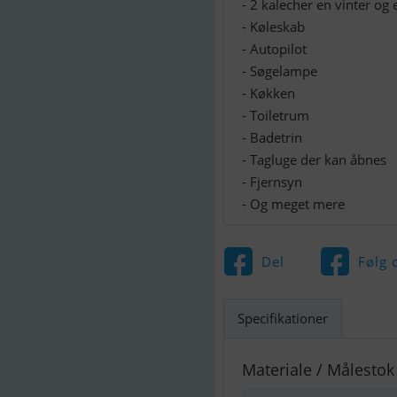
- 2 kalecher en vinter o
- Køleskab
- Autopilot
- Søgelampe
- Køkken
- Toiletrum
- Badetrin
- Tagluge der kan åbnes
- Fjernsyn
- Og meget mere
Del
Følg 
Specifikationer
Materiale / Målestok