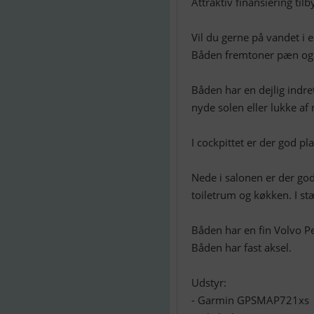
Attraktiv finansiering til
Vil du gerne på vandet i 
Båden fremtoner pæn og v
Båden har en dejlig indr
nyde solen eller lukke af
I cockpittet er der god p
Nede i salonen er der god
toiletrum og køkken. I s
Båden har en fin Volvo 
Båden har fast aksel.
Udstyr:
- Garmin GPSMAP721xs