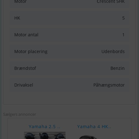
Motor
Crescent 5HK
HK
5
Motor antal
1
Motor placering
Udenbords
Brændstof
Benzin
Drivaksel
Påhængsmotor
Sælgers annoncer
Yamaha 2.5 ..
Yamaha 4 HK..
Yama