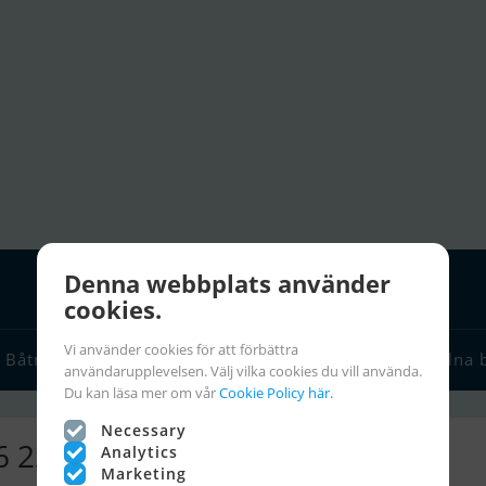
Denna webbplats använder
cookies.
Vi använder cookies för att förbättra
Båtmäklare
Seglarlänkar
Chartra
Seglarinfo
Stulna 
användarupplevelsen. Välj vilka cookies du vill använda.
Du kan läsa mer om vår
Cookie Policy här.
Necessary
 16 222 Annonser
Analytics
Marketing