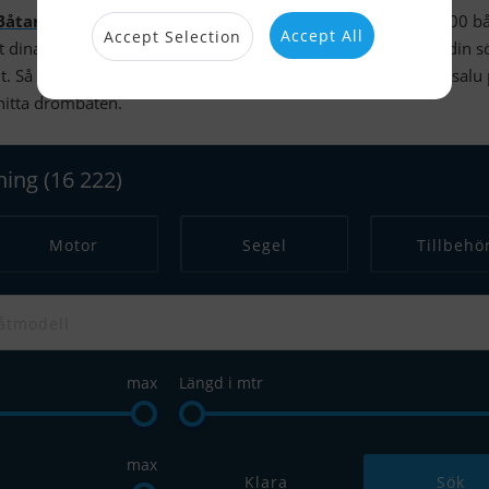
Båtar säljes
. Det finns möjlighet att söka bland mer än 14 000 bå
Accept All
Accept Selection
t dina sökningar och är inloggad, har du möjlighet att spara din 
. Så blir du automatiskt informerad när din
drömbåt
är till salu
 hitta drömbåten.
tning
(16 222)
Motor
Segel
Tillbehö
max
Längd i mtr
max
Klara