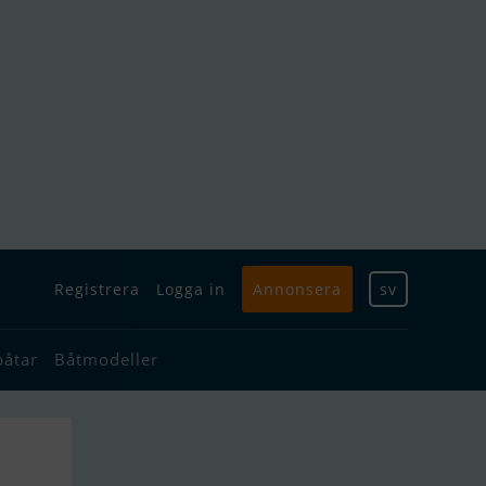
Registrera
Logga in
Annonsera
sv
båtar
Båtmodeller