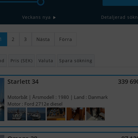
Veckans nya
Detaljerad sökn
1
2
3
Nästa
Förra
nd
Pris (SEK)
Valuta
Spara sökning
Starlett 34
339 69
Motorbåt | Årsmodell : 1980 | Land : Danmark
Motor : Ford 2712e diesel