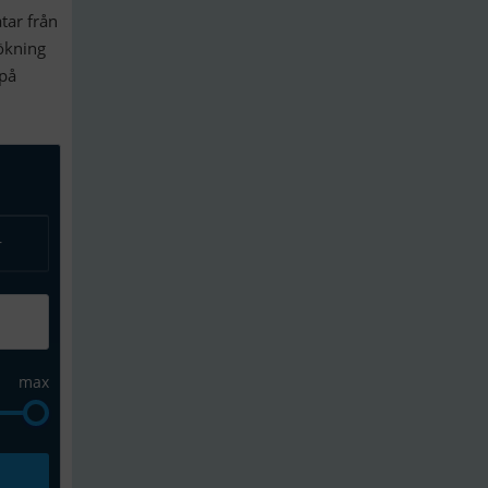
tar från
sökning
 på
r
max