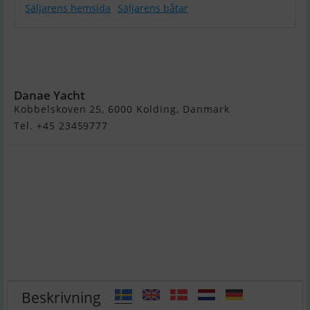
Säljarens hemsida
Säljarens båtar
Hanse 400 -
Solgt / Sold
/ Verkauft
Danae Yacht
Kobbelskoven 25, 6000 Kolding, Danmark
Tel. +45 23459777
Beskrivning