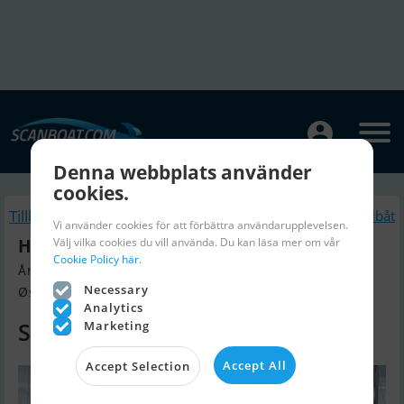
Denna webbplats använder
cookies.
Tillbaka
Liknande Segelbåt
Vi använder cookies för att förbättra användarupplevelsen.
Hanse 400 - Solgt / Sold / Verkauft
Välj vilka cookies du vill använda. Du kan läsa mer om vår
Cookie Policy här.
Årsmodell 2008, Segelbåt till salu
Necessary
Østjylland, Danmark
Analytics
SÅLD
Marketing
Accept All
Accept Selection