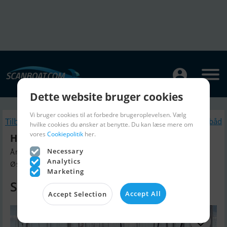
Dette website bruger cookies
Vi bruger cookies til at forbedre brugeroplevelsen. Vælg
Tilbage
Lignende Sejlbåd
hvilke cookies du ønsker at benytte. Du kan læse mere om
vores
Cookiepolitik
her.
Hanse 400 - Solgt / Sold / Verkauft
Necessary
Årgang 2008, Sejlbåd til salg
Analytics
Østjylland, Danmark
Marketing
SOLGT
Accept All
Accept Selection